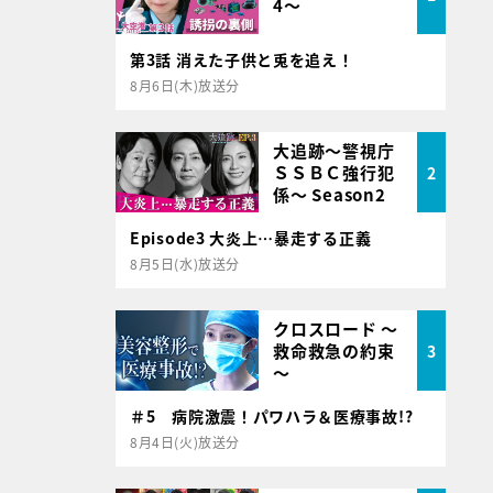
4～
第3話 消えた子供と兎を追え！
8月6日(木)放送分
大追跡～警視庁
ＳＳＢＣ強行犯
2
係～ Season2
Episode3 大炎上…暴走する正義
8月5日(水)放送分
クロスロード ～
救命救急の約束
3
～
＃5 病院激震！パワハラ＆医療事故!?
8月4日(火)放送分