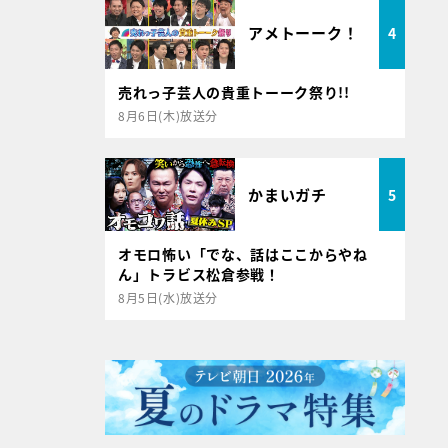
アメトーーク！
4
売れっ子芸人の貴重トーーク祭り!!
8月6日(木)放送分
かまいガチ
5
オモロ怖い「でな、話はここからやね
ん」トラビス松倉参戦！
8月5日(水)放送分