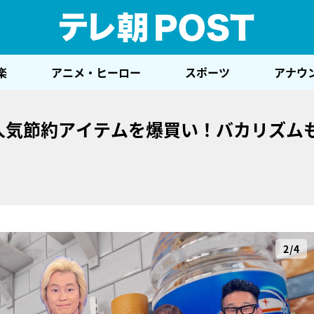
テレ
楽
アニメ・ヒーロー
スポーツ
アナウ
の人気節約アイテムを爆買い！バカリズム
2/4