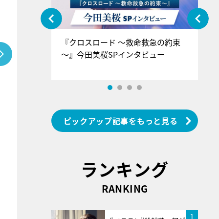
ぐ』＝LOV
『クロスロード ～救命救急の約束
『
香SPインタ
～』今田美桜SPインタビュー
ロ
ン
ピックアップ記事をもっと見る
ランキング
RANKING
1