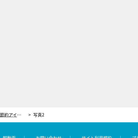
ムロツヨシ、100円ショップの人気節約アイテムを爆買い！バカリズムも魅了され「5個買おう」
写真2
レ朝動画
お問い合わせ
サイト利用規約
プ