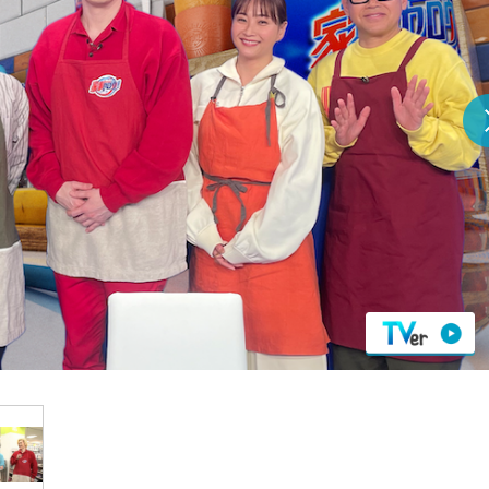
『アイ＝ラブ！げーみん
E齋藤樹愛羅＆佐々木舞
ビュー