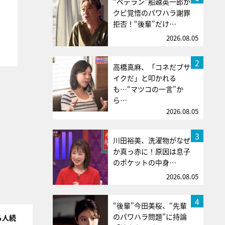
“ベテラン”船越英一郎が
クビ覚悟のパワハラ謝罪
拒否！“後輩”だけ…
2026.08.05
2
高橋真麻、「コネだブサ
イクだ」と叩かれる
も…“マツコの一言”か
ら…
2026.08.05
3
川田裕美、洗濯物がなぜ
か真っ赤に！原因は息子
のポケットの中身…
2026.08.05
4
“後輩”今田美桜、“先輩
のパワハラ問題”に持論
る人続