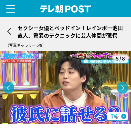
menu
テレ朝POST
セクシー女優とベッドイン！レインボー池田
直人、驚異のテクニックに芸人仲間が驚愕
（写真ギャラリー 5/8）
5/8