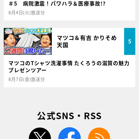
＃5 病院激震！パワハラ＆医療事故!?
8月4日(火)放送分
マツコ＆有吉 かりそめ
5
天国
マツコのTシャツ洗濯事情 たくろうの滋賀の魅力
プレゼンツアー
8月7日(金)放送分
公式SNS・RSS
twitter
facebook
rss