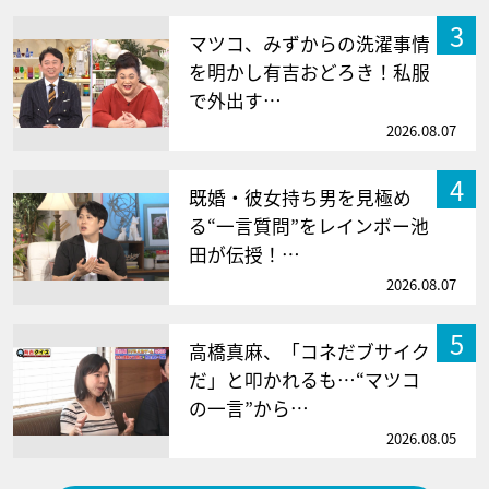
3
マツコ、みずからの洗濯事情
を明かし有吉おどろき！私服
で外出す…
2026.08.07
4
既婚・彼女持ち男を見極め
る“一言質問”をレインボー池
田が伝授！…
2026.08.07
5
高橋真麻、「コネだブサイク
だ」と叩かれるも…“マツコ
の一言”から…
2026.08.05