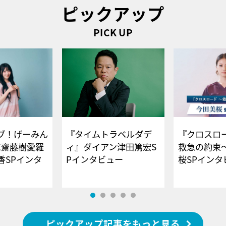
ピックアップ
PICK UP
ブ！げーみん
『タイムトラベルダデ
『クロスロー
E齋藤樹愛羅
ィ』ダイアン津田篤宏S
救急の約束
香SPインタ
Pインタビュー
桜SPイ
ピックアップ記事をもっと見る