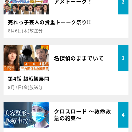
アメトーーク！
2
売れっ子芸人の貴重トーーク祭り!!
8月6日(木)放送分
名探偵のままでいて
3
第4話 超戦慄展開
8月7日(金)放送分
クロスロード ～救命救
4
急の約束～