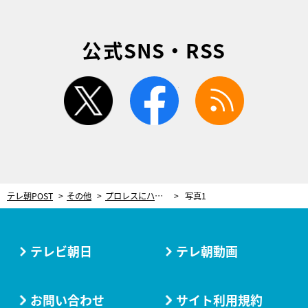
公式SNS・RSS
twitter
facebook
rss
テレ朝POST
その他
プロレスにハマる松井珠理奈。新日・棚橋弘至も絶賛の『豆腐プロレス』の台詞とは？
写真1
テレビ朝日
テレ朝動画
お問い合わせ
サイト利用規約