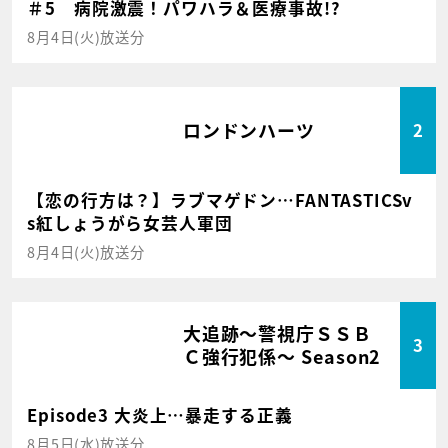
＃5 病院激震！パワハラ＆医療事故!?
8月4日(火)放送分
ロンドンハーツ
2
【恋の行方は？】ラブマゲドン…FANTASTICSv
s紅しょうがら女芸人軍団
8月4日(火)放送分
大追跡～警視庁ＳＳＢ
3
Ｃ強行犯係～ Season2
Episode3 大炎上…暴走する正義
8月5日(水)放送分