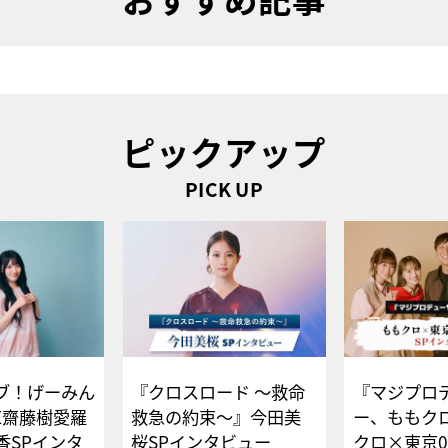
ピックアップ
PICK UP
ブ！げーみん
『クロスロード ～救命
『マジプロ
E齋藤樹愛羅
救急の約束～』今田美
ー、ももク
香SPインタ
桜SPインタビュー
クロ×東京0