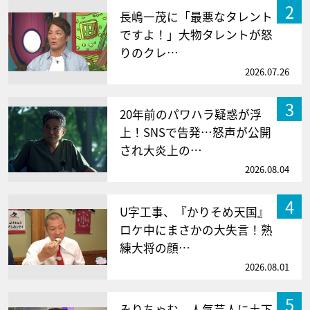
2
長嶋一茂に「最悪なタレント
ですよ！」大物タレントが怒
りのクレ…
2026.07.26
3
20年前のパワハラ疑惑が浮
上！SNSで告発…怒声が公開
され大炎上の…
2026.08.04
4
U字工事、『かりそめ天国』
ロケ中にまさかの大失言！熟
練大将の顔…
2026.08.01
5
みりちゃむ、人気芸人に土下