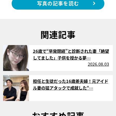
写真の記事を読む
関連記事
サムネイル
26歳で“早発閉経”と診断された妻「絶望
してました」子供を授かる夢…
2026.08.03
サムネイル
担任と生徒だった16歳差夫婦！元アイド
ル妻の猛アタックで成就した“…
おすすめ記事