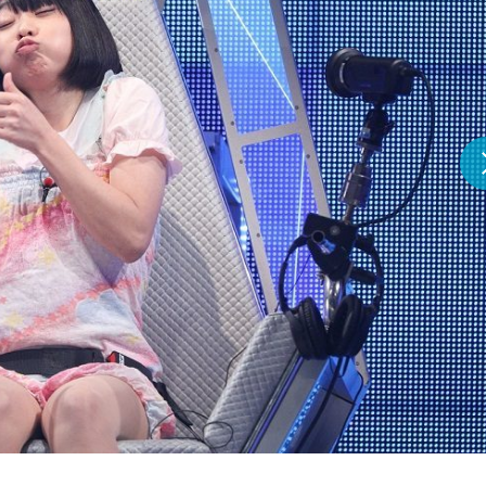
『アイ＝ラブ！げーみん
E齋藤樹愛羅＆佐々木舞
ビュー