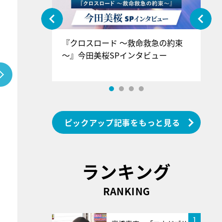
ぐ』＝LOV
『クロスロード ～救命救急の約束
『
香SPインタ
～』今田美桜SPインタビュー
ロ
ン
ピックアップ記事をもっと見る
ランキング
RANKING
1