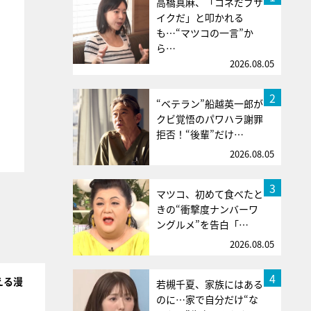
高橋真麻、「コネだブサ
イクだ」と叩かれる
も…“マツコの一言”か
ら…
2026.08.05
2
“ベテラン”船越英一郎が
クビ覚悟のパワハラ謝罪
拒否！“後輩”だけ…
2026.08.05
3
マツコ、初めて食べたと
きの“衝撃度ナンバーワ
ングルメ”を告白「…
2026.08.05
4
える漫
若槻千夏、家族にはある
のに…家で自分だけ“な