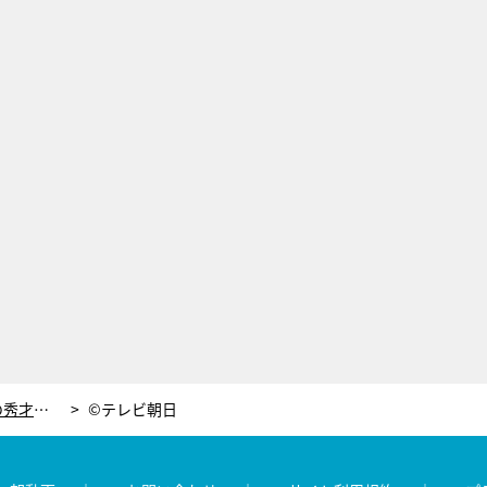
欅坂46・長濱ねる、ジャニーズきっての秀才も参戦！『ザ・タイムショック』3時間SP
©テレビ朝日