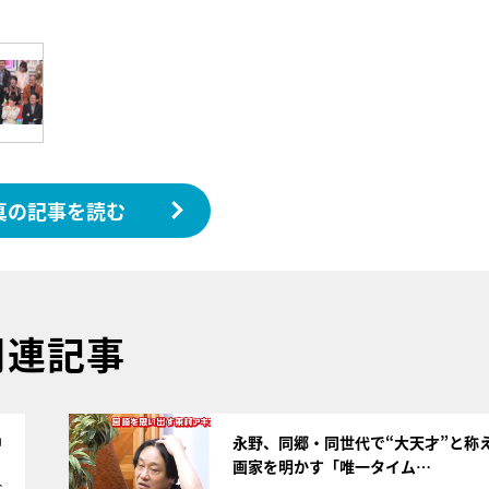
真の記事を読む
関連記事
サムネイル
中
永野、同郷・同世代で“大天才”と称
画家を明かす「唯一タイム…