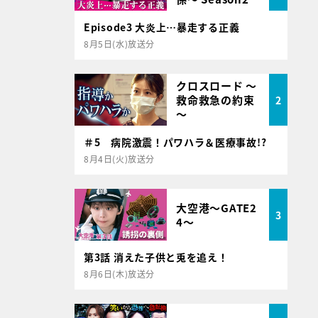
Episode3 大炎上…暴走する正義
8月5日(水)放送分
クロスロード ～
救命救急の約束
2
～
＃5 病院激震！パワハラ＆医療事故!?
8月4日(火)放送分
大空港～GATE2
3
4～
第3話 消えた子供と兎を追え！
8月6日(木)放送分