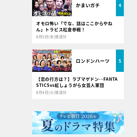
かまいガチ
4
オモロ怖い「でな、話はここからやね
ん」トラビス松倉参戦！
8月5日(水)放送分
ロンドンハーツ
5
【恋の行方は？】ラブマゲドン…FANTA
STICSvs紅しょうがら女芸人軍団
8月4日(火)放送分