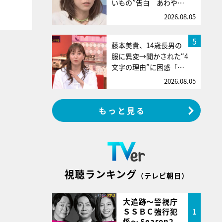
いもの”告白 あわや…
2026.08.05
5
藤本美貴、14歳長男の
服に異変→聞かされた“4
文字の理由”に困惑「…
2026.08.05
もっと見る
視聴ランキング
（テレビ朝日）
大追跡～警視庁
ＳＳＢＣ強行犯
1
係～ Season2