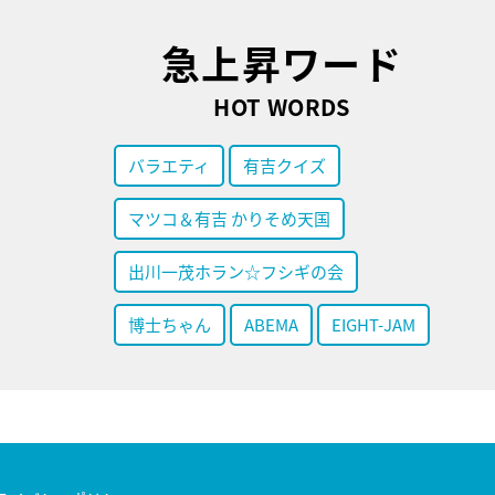
急上昇ワード
HOT WORDS
バラエティ
有吉クイズ
マツコ＆有吉 かりそめ天国
出川一茂ホラン☆フシギの会
博士ちゃん
ABEMA
EIGHT-JAM