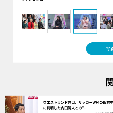
写
サムネイル
ウエストランド井口、サッカーW杯の取材
に判明した内田篤人との“…