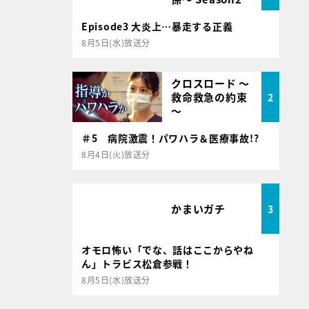
Episode3 大炎上…暴走する正義
8月5日(水)放送分
クロスロード ～
救命救急の約束
2
～
＃5 病院激震！パワハラ＆医療事故!?
8月4日(火)放送分
かまいガチ
3
オモロ怖い「でな、話はここからやね
ん」トラビス松倉参戦！
8月5日(水)放送分