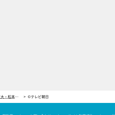
Hey!Say!JUMP・伊野尾慧、ミス東大・松本有紗も参戦！2018年度最初の『Qさま』
©テレビ朝日