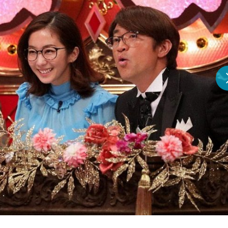
『アイ＝ラブ！げーみん
E齋藤樹愛羅＆佐々木舞
ビュー