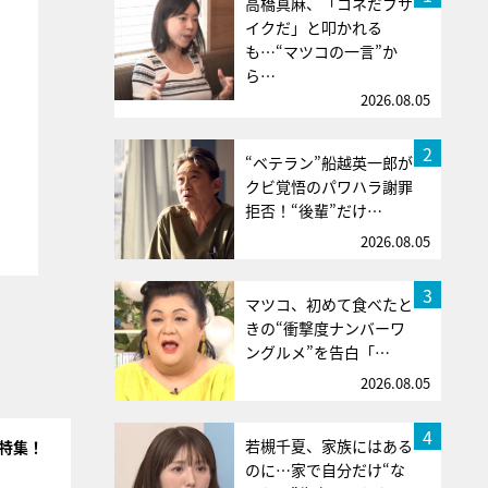
高橋真麻、「コネだブサ
イクだ」と叩かれる
も…“マツコの一言”か
ら…
2026.08.05
2
“ベテラン”船越英一郎が
クビ覚悟のパワハラ謝罪
拒否！“後輩”だけ…
2026.08.05
3
マツコ、初めて食べたと
きの“衝撃度ナンバーワ
ングルメ”を告白「…
2026.08.05
4
若槻千夏、家族にはある
を特集！
のに…家で自分だけ“な