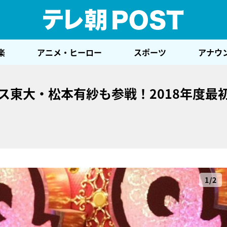
テレ
楽
アニメ・ヒーロー
スポーツ
アナウ
、ミス東大・松本有紗も参戦！2018年度最
1/2