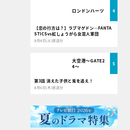
ロンドンハーツ
4
【恋の行方は？】ラブマゲドン…FANTA
STICSvs紅しょうがら女芸人軍団
8月4日(火)放送分
大空港～GATE2
5
4～
第3話 消えた子供と兎を追え！
8月6日(木)放送分