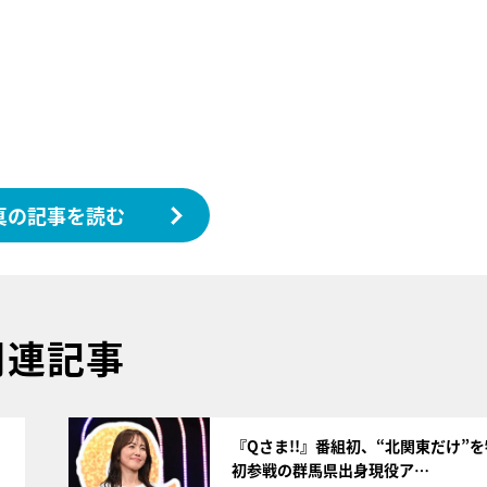
真の記事を読む
関連記事
サムネイル
『Qさま!!』番組初、“北関東だけ”
初参戦の群馬県出身現役ア…