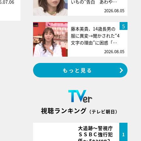
いもの”告白 あわや…
6.07.06
2026.08.05
5
藤本美貴、14歳長男の
服に異変→聞かされた“4
文字の理由”に困惑「…
2026.08.05
もっと見る
視聴ランキング
（テレビ朝日）
大追跡～警視庁
ＳＳＢＣ強行犯
1
係～ Season2