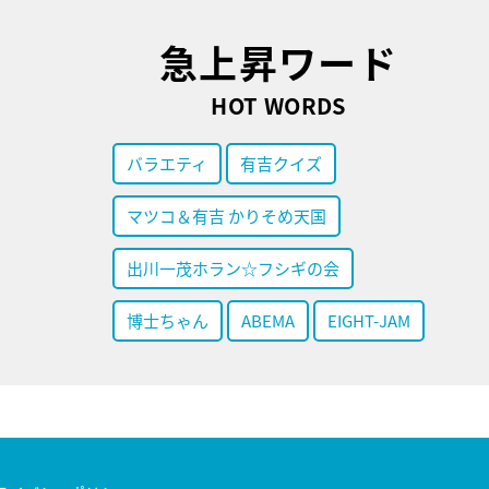
急上昇ワード
HOT WORDS
バラエティ
有吉クイズ
マツコ＆有吉 かりそめ天国
出川一茂ホラン☆フシギの会
博士ちゃん
ABEMA
EIGHT-JAM