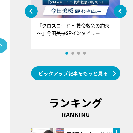
ぐ』＝LOV
『クロスロード ～救命救急の約束
『
香SPインタ
～』今田美桜SPインタビュー
ロ
ン
ピックアップ記事をもっと見る
ランキング
RANKING
1