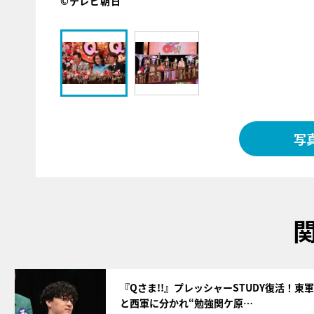
©テレビ朝日
写
サムネイル
『Qさま!!』プレッシャーSTUDY復活！東軍
と西軍に分かれ“勉強関ケ原…