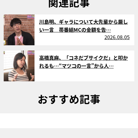
関連記事
サムネイル
川島明、ギャラについて大先輩から厳し
い一言 帯番組MCの金額を告…
2026.08.05
サムネイル
高橋真麻、「コネだブサイクだ」と叩か
れるも…“マツコの一言”から人…
おすすめ記事