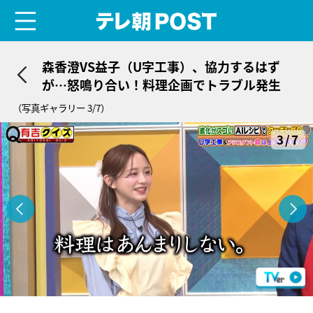
menu
テレ朝POST
森香澄VS益子（U字工事）、協力するはず
が…怒鳴り合い！料理企画でトラブル発生
（写真ギャラリー 3/7）
3/7