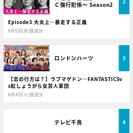
2
Ｃ強行犯係～ Season2
Episode3 大炎上…暴走する正義
8月5日(水)放送分
ロンドンハーツ
3
【恋の行方は？】ラブマゲドン…FANTASTICSv
s紅しょうがら女芸人軍団
8月4日(火)放送分
テレビ千鳥
4