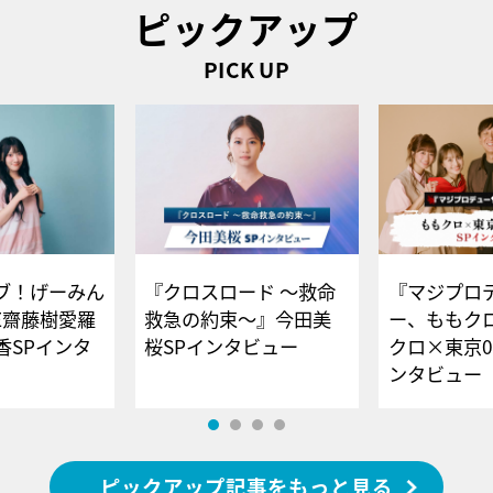
ピックアップ
PICK UP
ブ！げーみん
『クロスロード ～救命
『マジプロ
E齋藤樹愛羅
救急の約束～』今田美
ー、ももク
香SPインタ
桜SPインタビュー
クロ×東京0
ンタビュー
ピックアップ記事をもっと見る