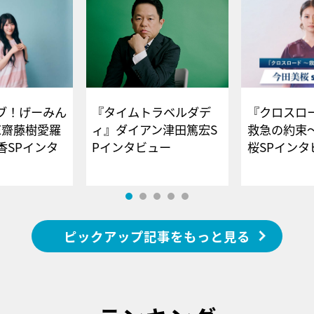
ブ！げーみん
『タイムトラベルダデ
『クロスロー
E齋藤樹愛羅
ィ』ダイアン津田篤宏S
救急の約束
香SPインタ
Pインタビュー
桜SPイ
ピックアップ記事をもっと見る