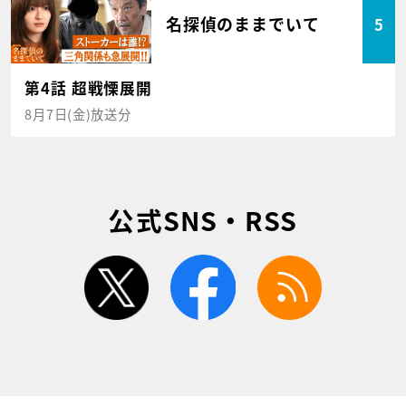
名探偵のままでいて
5
第4話 超戦慄展開
8月7日(金)放送分
公式SNS・RSS
twitter
facebook
rss