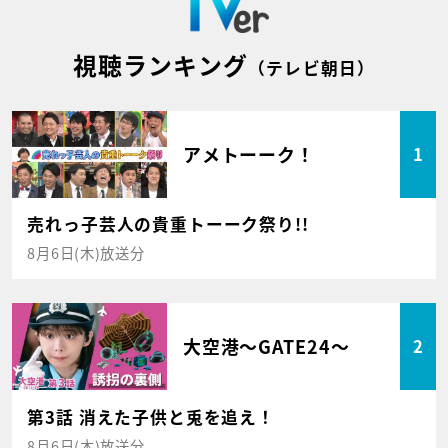
視聴ランキング
（テレビ朝日）
アメトーーク！
1
売れっ子芸人の貴重トーーク祭り!!
8月6日(木)放送分
大空港～GATE24～
2
第3話 消えた子供と兎を追え！
8月6日(木)放送分