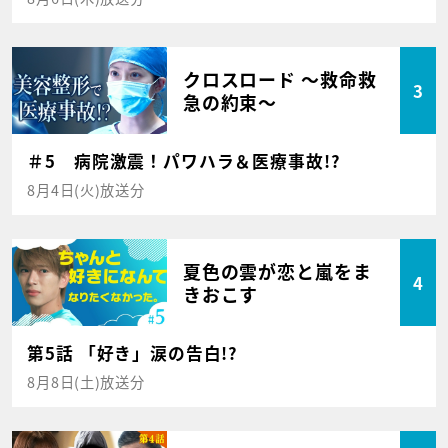
クロスロード ～救命救
3
急の約束～
＃5 病院激震！パワハラ＆医療事故!?
8月4日(火)放送分
夏色の雲が恋と嵐をま
4
きおこす
第5話 「好き」涙の告白!?
8月8日(土)放送分