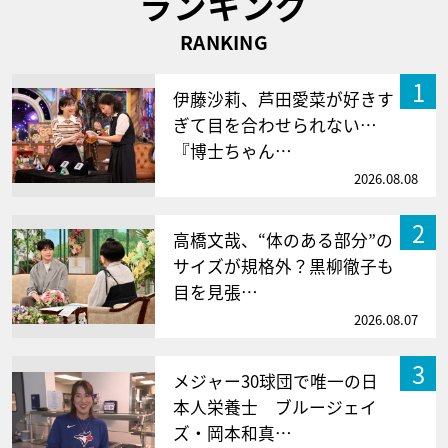
ランキング
RANKING
1
伊藤沙莉、芦田愛菜が好きす
ぎて目を合わせられない…
『博士ちゃん…
2026.08.08
2
高橋文哉、“体のある部分”の
サイズが規格外？黒柳徹子も
目を見張…
2026.08.07
3
メジャー30球団で唯一の日
本人栄養士 ブルージェイ
ズ・岡本和真…