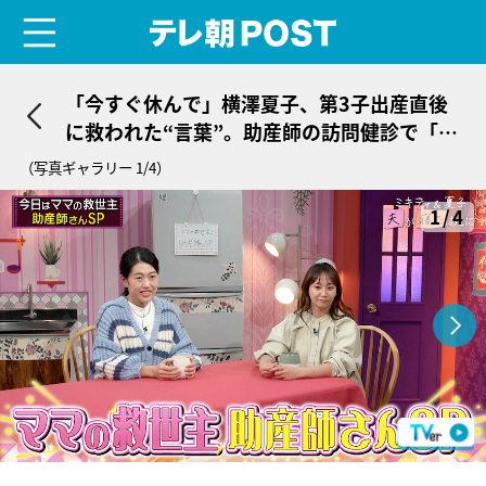
menu
テレ朝POST
「今すぐ休んで」横澤夏子、第3子出産直後
に救われた“言葉”。助産師の訪問健診で「す
ごく嬉しかった」
（写真ギャラリー 1/4）
1/4