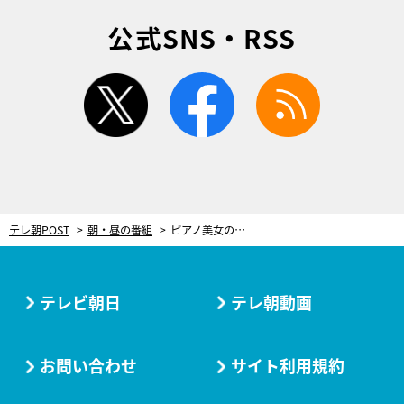
公式SNS・RSS
twitter
facebook
rss
テレ朝POST
朝・昼の番組
ピアノ美女の殺人、焼き芋屋が趣味で盗聴してた！田中美里＆小林稔侍が謎を追う
テレビ朝日
テレ朝動画
お問い合わせ
サイト利用規約