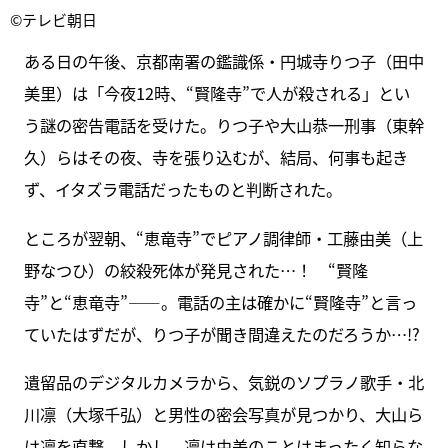
©テレビ朝日
ある日の午後、京都南署の鑑識係・円城寺りつ子（田中
美里）は「今夜12時、“賢隆寺”で人が殺される」とい
う謎の密告電話を受けた。りつ子や大山恭一刑事（東幹
久）らはその夜、寺を張り込むが、結局、何事も起き
ず、イタズラ電話だったものと判断された。
ところが翌朝、“恵竜寺”でピアノ調律師・工藤由美（上
野なつひ）の絞殺死体が発見された…！ “賢隆
寺”と“恵竜寺”――。電話の主は確かに“賢隆寺”と言っ
ていたはずだが、りつ子が聞き間違えたのだろうか…!?
遺留品のデジタルカメラから、気鋭のソプラノ歌手・北
川凛（大塚千弘）と男性の密会写真が見つかり、大山ら
は凛を直撃。しかし、凛は由美のことはまったく知らな