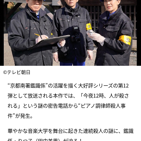
©テレビ朝日
“京都南署鑑識係”の活躍を描く大好評シリーズの第12
弾として放送される本作では、「今夜12時、人が殺さ
れる」という謎の密告電話から“ピアノ調律師殺人事
件”が発生。
華やかな音楽大学を舞台に起きた連続殺人の謎に、鑑識
係・りつ子（田中美里）が迫る！