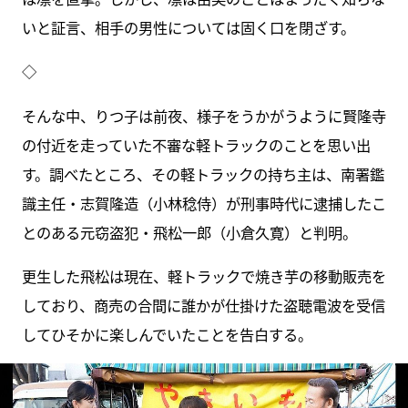
いと証言、相手の男性については固く口を閉ざす。
◇
そんな中、りつ子は前夜、様子をうかがうように賢隆寺
の付近を走っていた不審な軽トラックのことを思い出
す。調べたところ、その軽トラックの持ち主は、南署鑑
識主任・志賀隆造（小林稔侍）が刑事時代に逮捕したこ
とのある元窃盗犯・飛松一郎（小倉久寛）と判明。
更生した飛松は現在、軽トラックで焼き芋の移動販売を
しており、商売の合間に誰かが仕掛けた盗聴電波を受信
してひそかに楽しんでいたことを告白する。