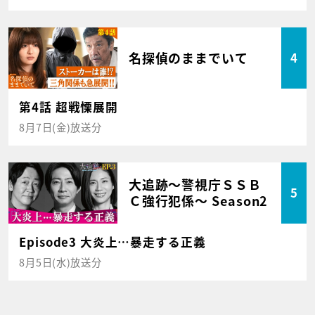
名探偵のままでいて
4
第4話 超戦慄展開
8月7日(金)放送分
大追跡～警視庁ＳＳＢ
5
Ｃ強行犯係～ Season2
Episode3 大炎上…暴走する正義
8月5日(水)放送分