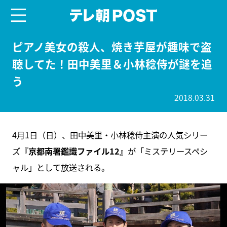
menu
テレ朝POST
ピアノ美女の殺人、焼き芋屋が趣味で盗
聴してた！田中美里＆小林稔侍が謎を追
う
2018.03.31
4月1日（日）、田中美里・小林稔侍主演の人気シリー
ズ『
京都南署鑑識ファイル12』
が「ミステリースペシ
ャル」として放送される。