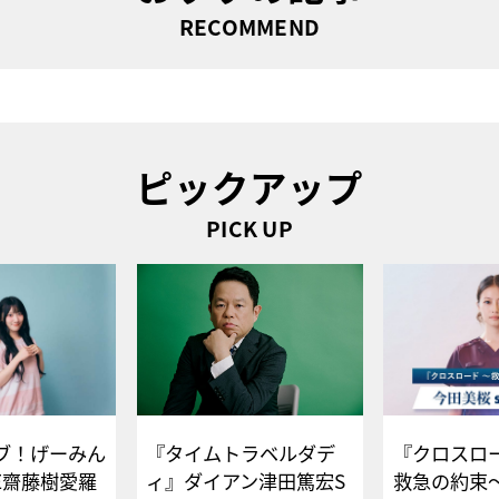
RECOMMEND
ピックアップ
PICK UP
ブ！げーみん
『タイムトラベルダデ
『クロスロー
E齋藤樹愛羅
ィ』ダイアン津田篤宏S
救急の約束