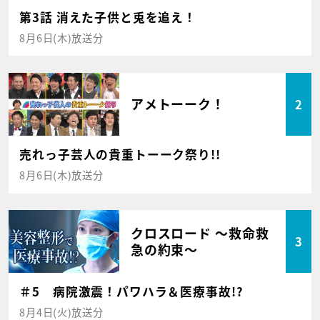
第3話 消えた子供と兎を追え！
8月6日(木)放送分
アメトーーク！
2
売れっ子芸人の貴重トーーク祭り!!
8月6日(木)放送分
クロスロード ～救命救
3
急の約束～
＃5 病院激震！パワハラ＆医療事故!?
8月4日(火)放送分