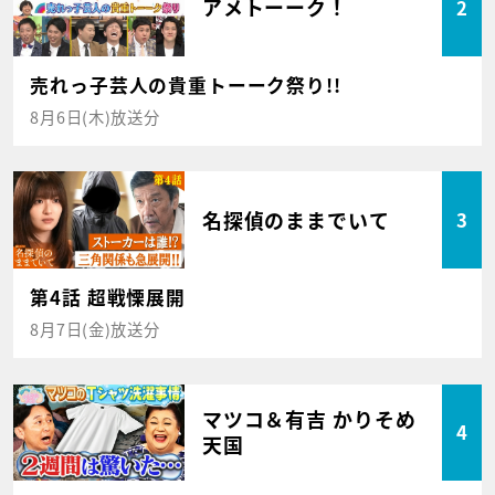
アメトーーク！
2
売れっ子芸人の貴重トーーク祭り!!
8月6日(木)放送分
名探偵のままでいて
3
第4話 超戦慄展開
8月7日(金)放送分
マツコ＆有吉 かりそめ
4
天国