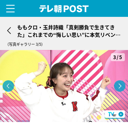
menu
テレ朝POST
ももクロ・玉井詩織「真剣勝負で生きてき
た」これまでの“悔しい思い”に本気リベン
ジ！
（写真ギャラリー 3/5）
3/5