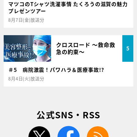
マツコのTシャツ洗濯事情 たくろうの滋賀の魅力
プレゼンツアー
8月7日(金)放送分
クロスロード ～救命救
5
急の約束～
＃5 病院激震！パワハラ＆医療事故!?
8月4日(火)放送分
公式SNS・RSS
twitter
facebook
rss