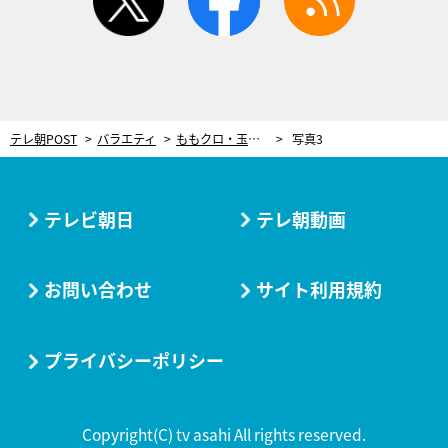
テレ朝POST
バラエティ
ももクロ・玉井詩織「真剣勝負で生きてきた」これまでの“悔しい思い”に本気リベンジ！
写真3
テレビ朝日
テレ朝動画
お問い合わせ
サイト利用規約
プライバシーポリシー
Copyright(C) tv asahi All rights reserved.