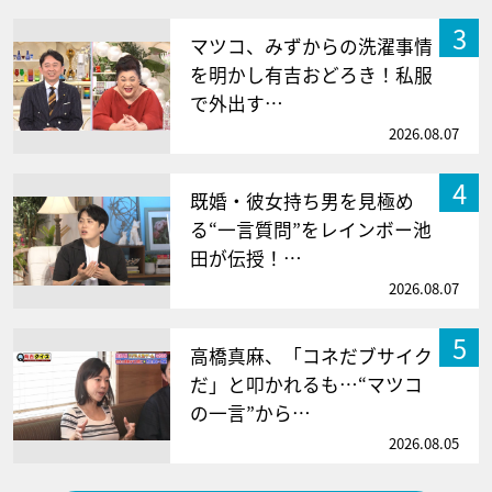
3
マツコ、みずからの洗濯事情
を明かし有吉おどろき！私服
で外出す…
2026.08.07
4
既婚・彼女持ち男を見極め
る“一言質問”をレインボー池
田が伝授！…
2026.08.07
5
高橋真麻、「コネだブサイク
だ」と叩かれるも…“マツコ
の一言”から…
2026.08.05