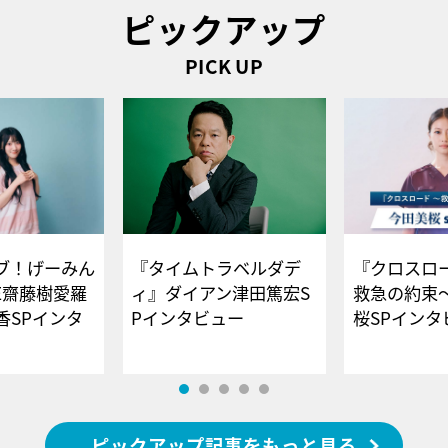
ピックアップ
PICK UP
ブ！げーみん
『タイムトラベルダデ
『クロスロー
E齋藤樹愛羅
ィ』ダイアン津田篤宏S
救急の約束
香SPインタ
Pインタビュー
桜SPイ
ピックアップ記事をもっと見る