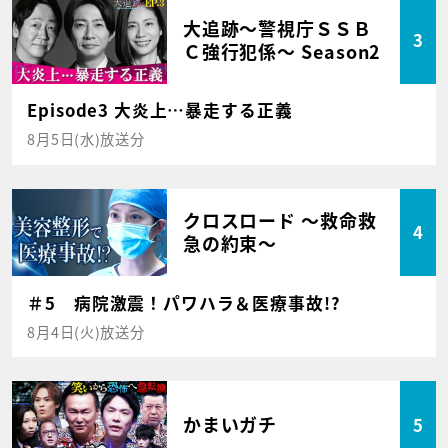
大追跡～警視庁ＳＳＢ
3
Ｃ強行犯係～ Season2
Episode3 大炎上…暴走する正義
8月5日(水)放送分
クロスロード ～救命救
4
急の約束～
＃5 病院激震！パワハラ＆医療事故!?
8月4日(火)放送分
かまいガチ
5