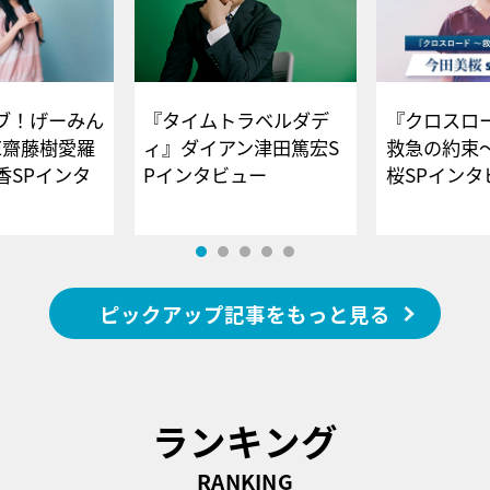
ブ！げーみん
『タイムトラベルダデ
『クロスロー
E齋藤樹愛羅
ィ』ダイアン津田篤宏S
救急の約束
香SPインタ
Pインタビュー
桜SPイ
ピックアップ記事をもっと見る
ランキング
RANKING