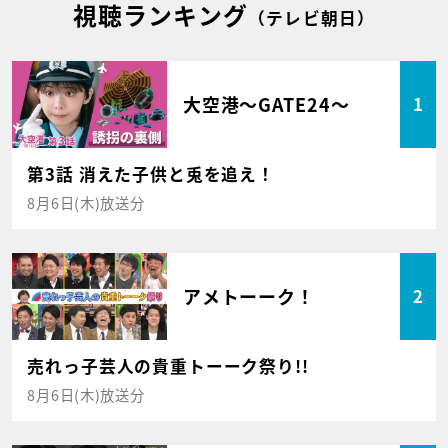
視聴ランキング
（テレビ朝日）
大空港～GATE24～
1
第3話 消えた子供と兎を追え！
8月6日(木)放送分
アメトーーク！
2
売れっ子芸人の貴重トーーク祭り!!
8月6日(木)放送分