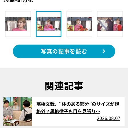
©AbemaTV,Inc.
写真の記事を読む
関連記事
サムネイル
高橋文哉、“体のある部分”のサイズが規
格外？黒柳徹子も目を見張り…
2026.08.07