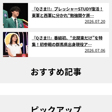
サムネイル
『Qさま!!』プレッシャーSTUDY復活！
東軍と西軍に分かれ“勉強関ケ原…
2026.07.20
サムネイル
『Qさま!!』番組初、“北関東だけ”を特
集！初参戦の群馬県出身現役ア…
2026.07.06
おすすめ記事
ピックアップ