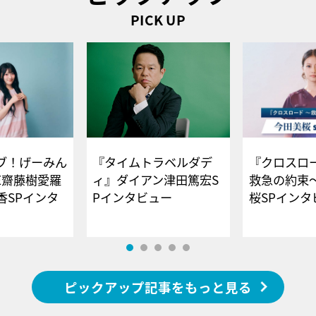
PICK UP
ブ！げーみん
『タイムトラベルダデ
『クロスロー
E齋藤樹愛羅
ィ』ダイアン津田篤宏S
救急の約束
香SPインタ
Pインタビュー
桜SPイ
ピックアップ記事をもっと見る