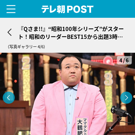
menu
テレ朝POST
『Qさま!!』“昭和100年シリーズ”がスター
ト！昭和のリーダーBEST15から出題3時間S
P
（写真ギャラリー 4/6）
4/6