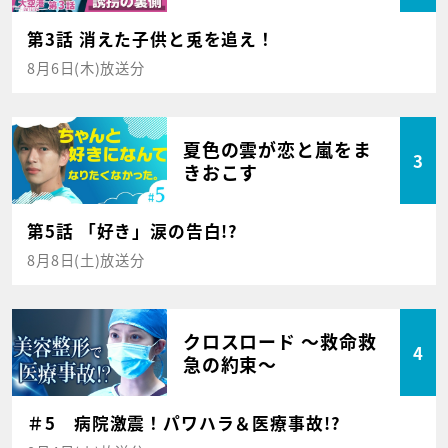
第3話 消えた子供と兎を追え！
8月6日(木)放送分
夏色の雲が恋と嵐をま
3
きおこす
第5話 「好き」涙の告白!?
8月8日(土)放送分
クロスロード ～救命救
4
急の約束～
＃5 病院激震！パワハラ＆医療事故!?