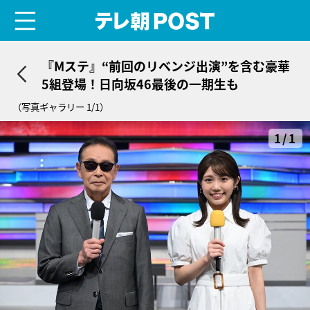
menu
テレ朝POST
『Mステ』“前回のリベンジ出演”を含む豪華
5組登場！日向坂46最後の一期生も
（写真ギャラリー 1/1）
1/1