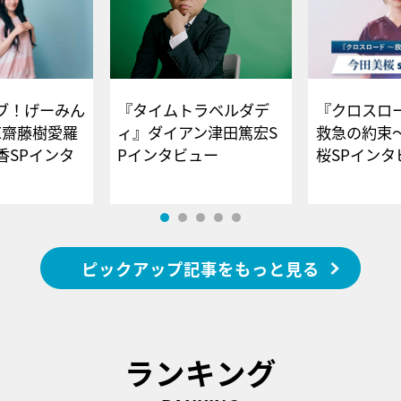
ブ！げーみん
『タイムトラベルダデ
『クロスロー
E齋藤樹愛羅
ィ』ダイアン津田篤宏S
救急の約束
香SPインタ
Pインタビュー
桜SPイ
ピックアップ記事をもっと見る
ランキング