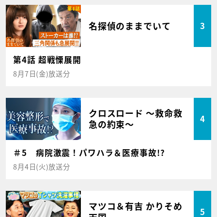
名探偵のままでいて
3
第4話 超戦慄展開
8月7日(金)放送分
クロスロード ～救命救
4
急の約束～
＃5 病院激震！パワハラ＆医療事故!?
8月4日(火)放送分
マツコ＆有吉 かりそめ
5