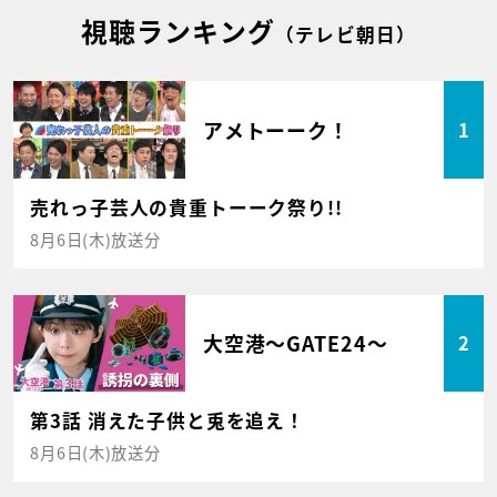
視聴ランキング
（テレビ朝日）
アメトーーク！
1
売れっ子芸人の貴重トーーク祭り!!
8月6日(木)放送分
大空港～GATE24～
2
第3話 消えた子供と兎を追え！
8月6日(木)放送分