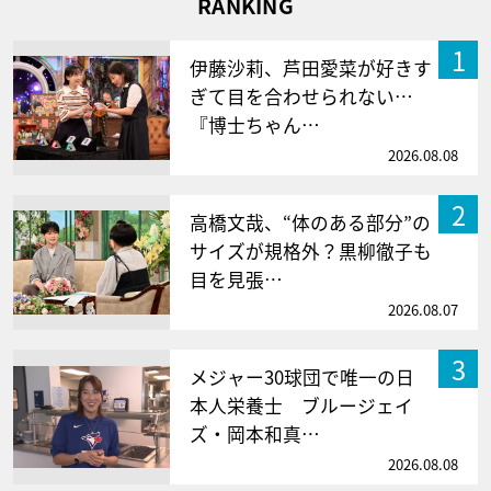
RANKING
1
伊藤沙莉、芦田愛菜が好きす
ぎて目を合わせられない…
『博士ちゃん…
2026.08.08
2
高橋文哉、“体のある部分”の
サイズが規格外？黒柳徹子も
目を見張…
2026.08.07
3
メジャー30球団で唯一の日
本人栄養士 ブルージェイ
ズ・岡本和真…
2026.08.08