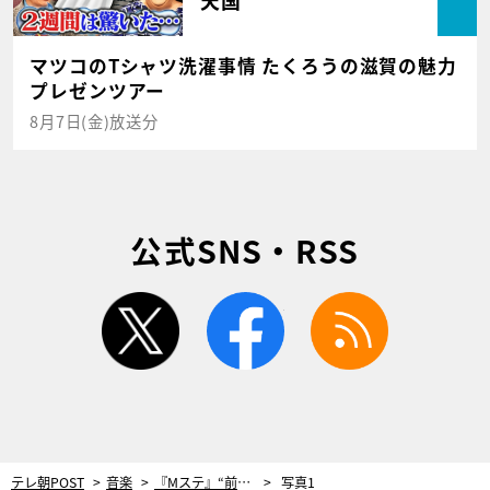
天国
マツコのTシャツ洗濯事情 たくろうの滋賀の魅力
プレゼンツアー
8月7日(金)放送分
公式SNS・RSS
twitter
facebook
rss
テレ朝POST
音楽
『Mステ』“前回のリベンジ出演”を含む豪華5組登場！日向坂46最後の一期生も
写真1