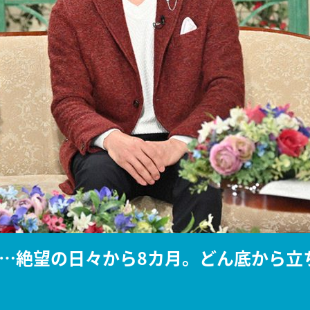
『アイ＝ラブ！げーみん
E齋藤樹愛羅＆佐々木舞
ビュー
…絶望の日々から8カ月。どん底から立