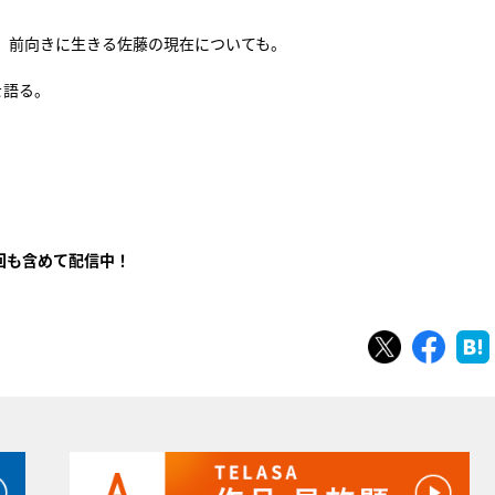
、前向きに生きる佐藤の現在についても。
を語る。
列
回も含めて配信中！
ツイート
シェ