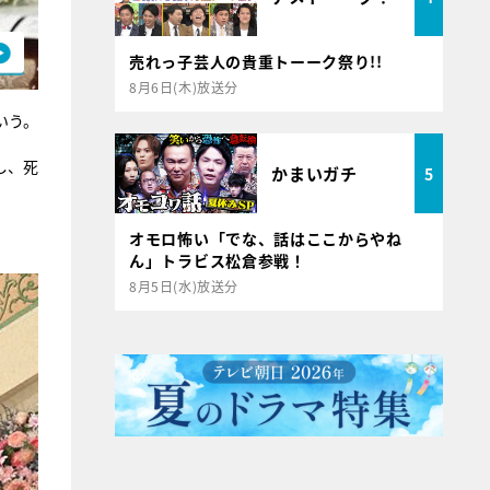
売れっ子芸人の貴重トーーク祭り!!
8月6日(木)放送分
いう。
し、死
かまいガチ
5
オモロ怖い「でな、話はここからやね
ん」トラビス松倉参戦！
8月5日(水)放送分