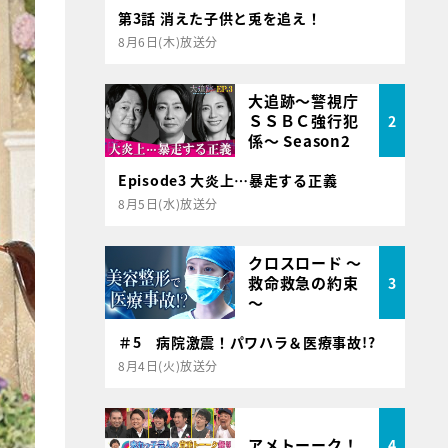
第3話 消えた子供と兎を追え！
8月6日(木)放送分
大追跡～警視庁
ＳＳＢＣ強行犯
2
係～ Season2
Episode3 大炎上…暴走する正義
8月5日(水)放送分
クロスロード ～
救命救急の約束
3
～
＃5 病院激震！パワハラ＆医療事故!?
8月4日(火)放送分
アメトーーク！
4