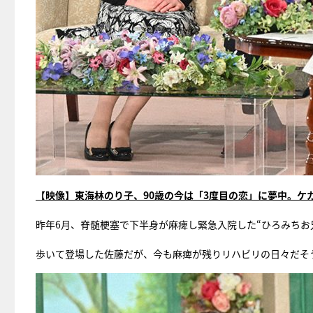
【映像】東海林のり子、90歳の今は「3度目の恋」に夢中。ケ
昨年6月、脊髄梗塞で下半身が麻痺し緊急入院した“ひろみちお
歩いて登場した佐藤だが、今も麻痺が残りリハビリの日々だそ