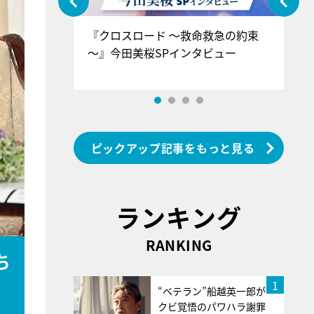
ぐ』＝LOV
『クロスロード ～救命救急の約束
『
香SPインタ
～』今田美桜SPインタビュー
ロ
ン
ピックアップ記事をもっと見る
ランキング
RANKING
ち
1
“ベテラン”船越英一郎が
クビ覚悟のパワハラ謝罪