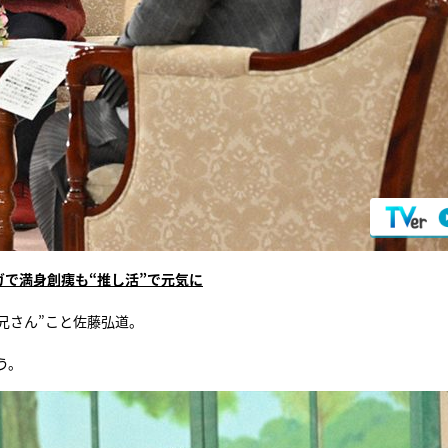
ガで満身創痍も“推し活”で元気に
兄さん”こと佐藤弘道。
う。