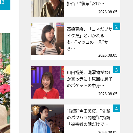
13
拒否！“後輩”だけ…
2026.08.05
2
高橋真麻、「コネだブサ
イクだ」と叩かれる
も…“マツコの一言”か
ら…
2026.08.05
3
川田裕美、洗濯物がなぜ
か真っ赤に！原因は息子
のポケットの中身…
2026.08.05
4
“後輩”今田美桜、“先輩
のパワハラ問題”に持論
「被害者の話だけで…
2026.08.05