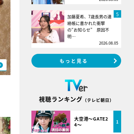
5
加藤夏希、7歳長男の連
絡帳に書かれた衝撃
の“お知らせ” 原因不
明…
2026.08.05
もっと見る
視聴ランキング
（テレビ朝日）
大空港～GATE2
1
4～