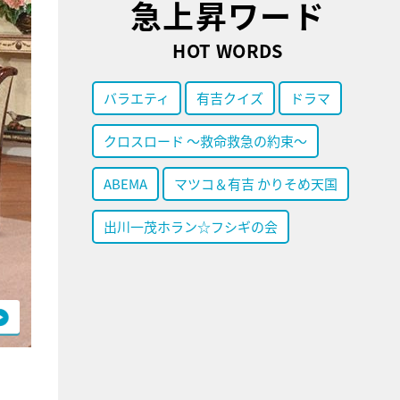
急上昇ワード
HOT WORDS
バラエティ
有吉クイズ
ドラマ
クロスロード ～救命救急の約束～
ABEMA
マツコ＆有吉 かりそめ天国
出川一茂ホラン☆フシギの会