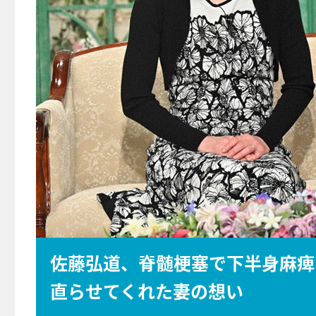
佐藤弘道、脊髄梗塞で下半身麻痺
直らせてくれた妻の想い