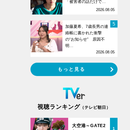
「被害者の話だけで…
2026.08.05
5
加藤夏希、7歳長男の連
絡帳に書かれた衝撃
の“お知らせ” 原因不
明…
2026.08.05
もっと見る
視聴ランキング
（テレビ朝日）
大空港～GATE2
1