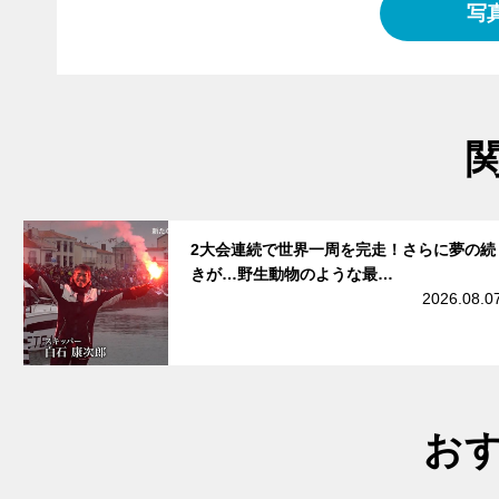
写
サムネイル
2大会連続で世界一周を完走！さらに夢の続
きが…野生動物のような最…
2026.08.0
お