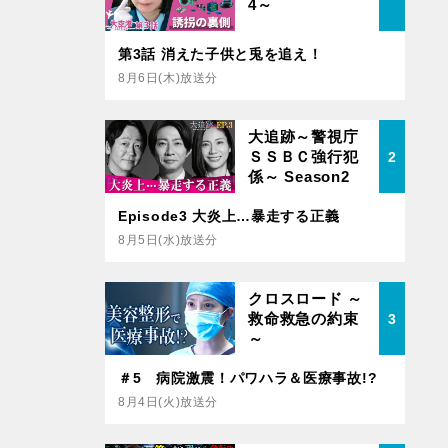
4～
第3話 消えた子供と兎を追え！
8月6日(木)放送分
大追跡～警視庁
ＳＳＢＣ強行犯
2
係～ Season2
Episode3 大炎上…暴走する正義
8月5日(水)放送分
クロスロード ～
救命救急の約束
3
～
＃5 病院激震！パワハラ＆医療事故!?
8月4日(火)放送分