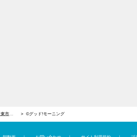
5月初旬まで花見が楽しめる！静岡・伊東市「さくらの里」
©グッド!モーニング
レ朝動画
お問い合わせ
サイト利用規約
プ