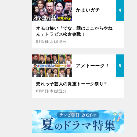
かまいガチ
4
オモロ怖い「でな、話はここからやね
ん」トラビス松倉参戦！
8月5日(水)放送分
アメトーーク！
5
売れっ子芸人の貴重トーーク祭り!!
8月6日(木)放送分