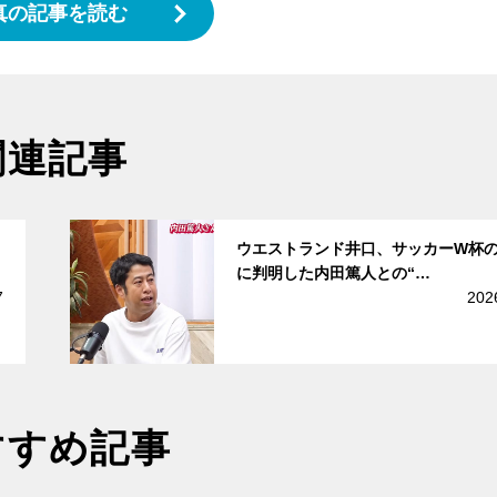
真の記事を読む
関連記事
サムネイル
ウエストランド井口、サッカーW杯
に判明した内田篤人との“…
7
202
すすめ記事