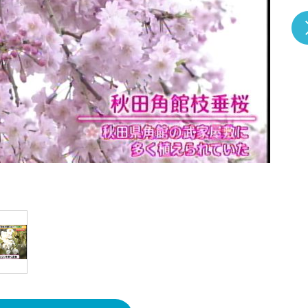
『アイ＝ラブ！げーみん
E齋藤樹愛羅＆佐々木舞
ビュー