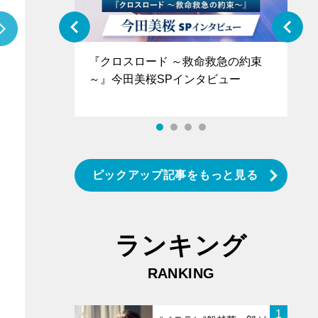
ぐ』＝LOV
『クロスロード ～救命救急の約束
『
香SPインタ
～』今田美桜SPインタビュー
ロ
ン
ピックアップ記事をもっと見る
ランキング
RANKING
1