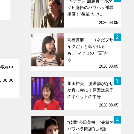
“ベテラン”船越英一郎が
クビ覚悟のパワハラ謝罪
拒否！“後輩”だけ…
2026.08.05
2
高橋真麻、「コネだブサ
イクだ」と叩かれる
も…“マツコの一言”か
ら…
2026.08.05
の取材中
6.08.06
3
川田裕美、洗濯物がなぜ
か真っ赤に！原因は息子
のポケットの中身…
2026.08.05
4
“後輩”今田美桜、“先輩
のパワハラ問題”に持論