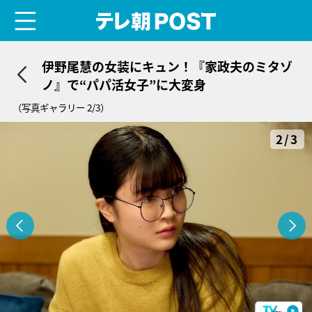
menu
テレ朝POST
伊野尾慧の女装にキュン！『家政夫のミタゾ
ノ』で“パパ活女子”に大変身
（写真ギャラリー 2/3）
2/3