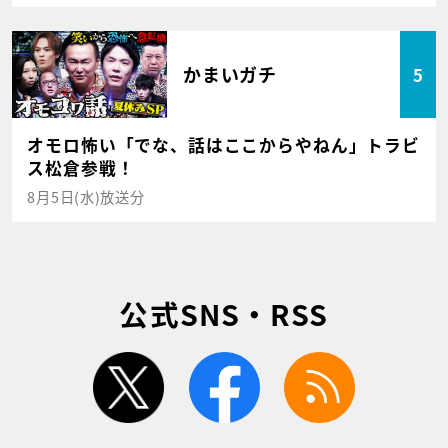
かまいガチ
5
オモロ怖い「でな、話はここからやねん」トラビ
ス松倉参戦！
8月5日(水)放送分
公式SNS・RSS
twitter
facebook
rss