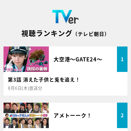
視聴ランキング
（テレビ朝日）
大空港～GATE24～
1
第3話 消えた子供と兎を追え！
8月6日(木)放送分
アメトーーク！
2