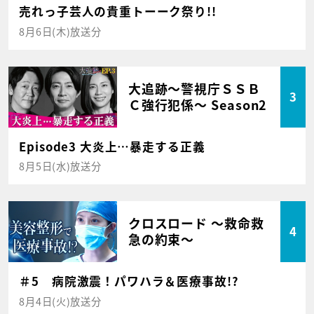
売れっ子芸人の貴重トーーク祭り!!
8月6日(木)放送分
大追跡～警視庁ＳＳＢ
3
Ｃ強行犯係～ Season2
Episode3 大炎上…暴走する正義
8月5日(水)放送分
クロスロード ～救命救
4
急の約束～
＃5 病院激震！パワハラ＆医療事故!?
8月4日(火)放送分