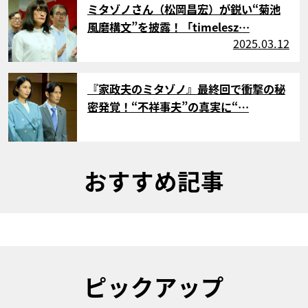
ミタゾノさん（松岡昌宏）が鋭い“菊池
風磨構文”を披露！「timelesz…
2025.03.12
サムネイル
『家政夫のミタゾノ』最終回で衝撃の秘
密発覚！“不祥事夫”の真実に“…
おすすめ記事
ピックアップ