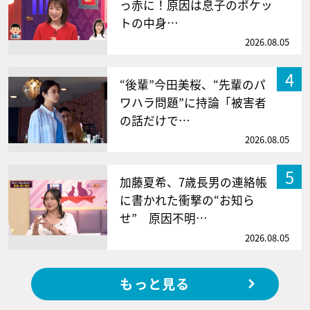
っ赤に！原因は息子のポケッ
トの中身…
2026.08.05
4
“後輩”今田美桜、“先輩のパ
ワハラ問題”に持論「被害者
の話だけで…
2026.08.05
5
加藤夏希、7歳長男の連絡帳
に書かれた衝撃の“お知ら
せ” 原因不明…
2026.08.05
もっと見る