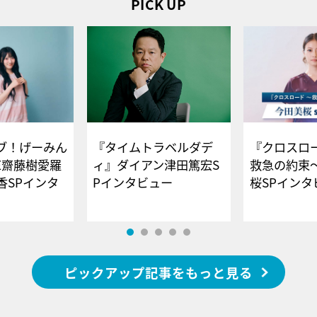
PICK UP
ブ！げーみん
『タイムトラベルダデ
『クロスロー
E齋藤樹愛羅
ィ』ダイアン津田篤宏S
救急の約束
香SPインタ
Pインタビュー
桜SPイ
ピックアップ記事をもっと見る