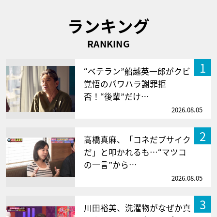
ランキング
RANKING
1
“ベテラン”船越英一郎がクビ
覚悟のパワハラ謝罪拒
否！“後輩”だけ…
2026.08.05
2
高橋真麻、「コネだブサイク
だ」と叩かれるも…“マツコ
の一言”から…
2026.08.05
3
川田裕美、洗濯物がなぜか真