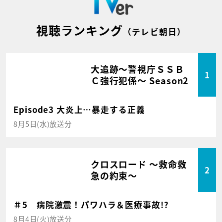
視聴ランキング
（テレビ朝日）
大追跡～警視庁ＳＳＢ
1
Ｃ強行犯係～ Season2
Episode3 大炎上…暴走する正義
8月5日(水)放送分
クロスロード ～救命救
2
急の約束～
＃5 病院激震！パワハラ＆医療事故!?
8月4日(火)放送分