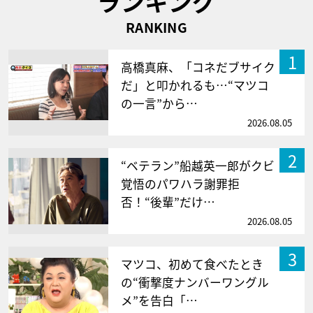
ランキング
RANKING
1
高橋真麻、「コネだブサイク
だ」と叩かれるも…“マツコ
の一言”から…
2026.08.05
2
“ベテラン”船越英一郎がクビ
覚悟のパワハラ謝罪拒
否！“後輩”だけ…
2026.08.05
3
マツコ、初めて食べたとき
の“衝撃度ナンバーワングル
メ”を告白「…