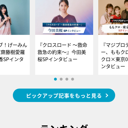
ブ！げーみん
『クロスロード ～救命
『マジプロ
E齋藤樹愛羅
救急の約束～』今田美
ー、ももク
香SPインタ
桜SPインタビュー
クロ×東京0
ンタビュー
ピックアップ記事をもっと見る