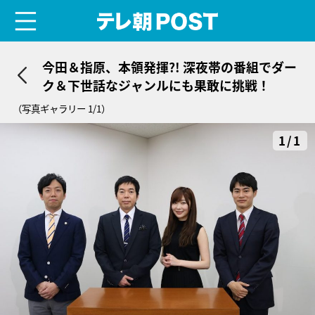
menu
テレ朝POST
今田＆指原、本領発揮?! 深夜帯の番組でダー
ク＆下世話なジャンルにも果敢に挑戦！
（写真ギャラリー 1/1）
1/1