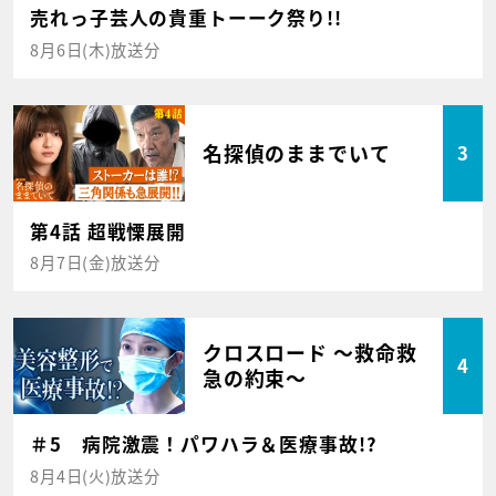
売れっ子芸人の貴重トーーク祭り!!
8月6日(木)放送分
名探偵のままでいて
3
第4話 超戦慄展開
8月7日(金)放送分
クロスロード ～救命救
4
急の約束～
＃5 病院激震！パワハラ＆医療事故!?
8月4日(火)放送分