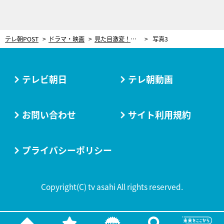
テレ朝POST
ドラマ・映画
見た目激変！ホームレスの正体が“意外なスター”で一同驚愕！＜家政夫のミタゾノ＞
写真3
テレビ朝日
テレ朝動画
お問い合わせ
サイト利用規約
プライバシーポリシー
Copyright(C) tv asahi All rights reserved.