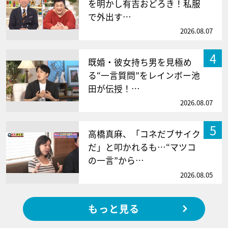
を明かし有吉おどろき！私服
で外出す…
2026.08.07
4
既婚・彼女持ち男を見極め
る“一言質問”をレインボー池
田が伝授！…
2026.08.07
5
高橋真麻、「コネだブサイク
だ」と叩かれるも…“マツコ
の一言”から…
2026.08.05
もっと見る