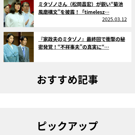
ミタゾノさん（松岡昌宏）が鋭い“菊池
風磨構文”を披露！「timelesz…
2025.03.12
サムネイル
『家政夫のミタゾノ』最終回で衝撃の秘
密発覚！“不祥事夫”の真実に“…
おすすめ記事
ピックアップ