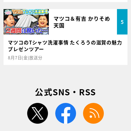
マツコ＆有吉 かりそめ
5
天国
マツコのTシャツ洗濯事情 たくろうの滋賀の魅力
プレゼンツアー
8月7日(金)放送分
公式SNS・RSS
twitter
facebook
rss