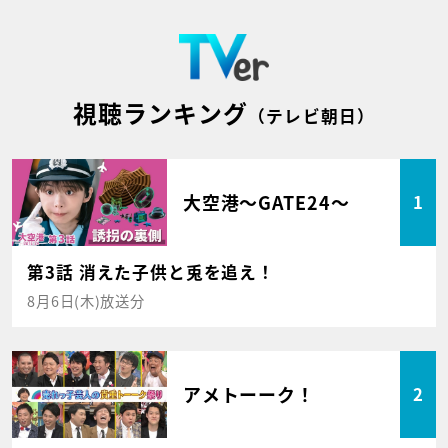
視聴ランキング
（テレビ朝日）
大空港～GATE24～
1
第3話 消えた子供と兎を追え！
8月6日(木)放送分
アメトーーク！
2