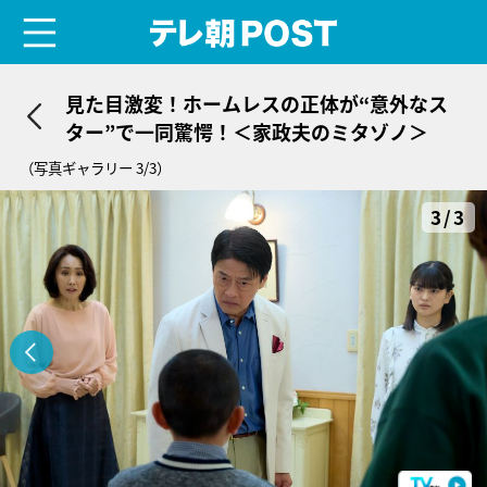
menu
テレ朝POST
見た目激変！ホームレスの正体が“意外なス
ター”で一同驚愕！＜家政夫のミタゾノ＞
（写真ギャラリー 3/3）
3/3