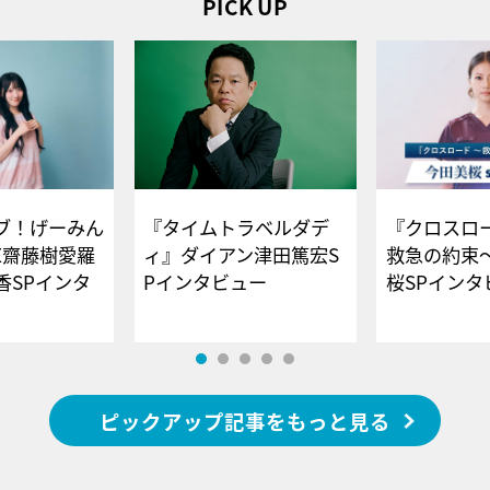
PICK UP
ブ！げーみん
『タイムトラベルダデ
『クロスロー
E齋藤樹愛羅
ィ』ダイアン津田篤宏S
救急の約束
香SPインタ
Pインタビュー
桜SPイ
ピックアップ記事をもっと見る