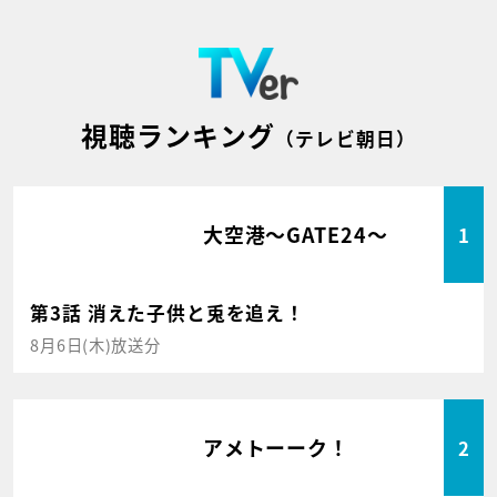
視聴ランキング
（テレビ朝日）
大空港～GATE24～
1
第3話 消えた子供と兎を追え！
8月6日(木)放送分
アメトーーク！
2