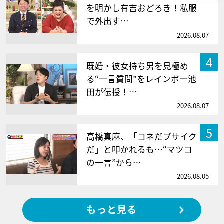
を明かし有吉おどろき！私服
で外出す…
2026.08.07
4
既婚・彼女持ち男を見極め
る“一言質問”をレインボー池
田が伝授！…
2026.08.07
5
高橋真麻、「コネだブサイク
だ」と叩かれるも…“マツコ
の一言”から…
2026.08.05
もっと見る