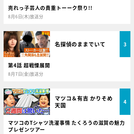
売れっ子芸人の貴重トーーク祭り!!
8月6日(木)放送分
名探偵のままでいて
3
第4話 超戦慄展開
8月7日(金)放送分
マツコ＆有吉 かりそめ
4
天国
マツコのTシャツ洗濯事情 たくろうの滋賀の魅力
プレゼンツアー