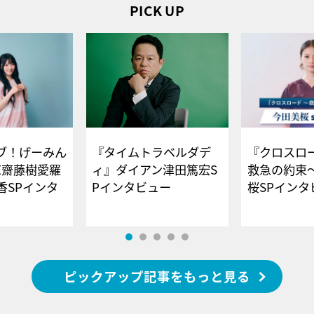
PICK UP
ブ！げーみん
『タイムトラベルダデ
『クロスロー
E齋藤樹愛羅
ィ』ダイアン津田篤宏S
救急の約束
香SPインタ
Pインタビュー
桜SPイ
ピックアップ記事をもっと見る