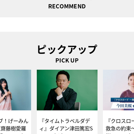
RECOMMEND
ピックアップ
PICK UP
ブ！げーみん
『タイムトラベルダデ
『クロスロー
E齋藤樹愛羅
ィ』ダイアン津田篤宏S
救急の約束