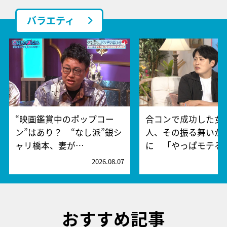
バラエティ
“映画鑑賞中のポップコー
合コンで成功した女
ン”はあり？ “なし派”銀シ
人、その振る舞いが
ャリ橋本、妻が…
に 「やっぱモテる
2026.08.07
2
おすすめ記事