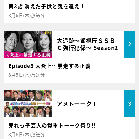
第3話 消えた子供と兎を追え！
8月6日(木)放送分
大追跡～警視庁ＳＳＢ
2
Ｃ強行犯係～ Season2
Episode3 大炎上…暴走する正義
8月5日(水)放送分
アメトーーク！
3
売れっ子芸人の貴重トーーク祭り!!
8月6日(木)放送分