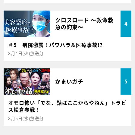
クロスロード ～救命救
4
急の約束～
＃5 病院激震！パワハラ＆医療事故!?
8月4日(火)放送分
かまいガチ
5
オモロ怖い「でな、話はここからやねん」トラビ
ス松倉参戦！
8月5日(水)放送分