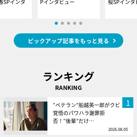
香SPインタ
Pインタビュー
桜SPイ
ピックアップ記事をもっと見る
ランキング
RANKING
1
“ベテラン”船越英一郎がクビ
覚悟のパワハラ謝罪拒
否！“後輩”だけ…
2026.08.05