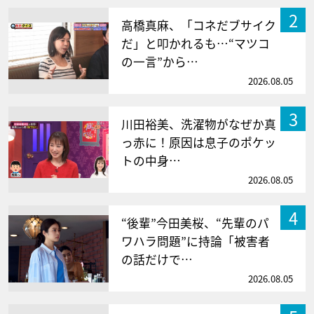
2
高橋真麻、「コネだブサイク
だ」と叩かれるも…“マツコ
の一言”から…
2026.08.05
3
川田裕美、洗濯物がなぜか真
っ赤に！原因は息子のポケッ
トの中身…
2026.08.05
4
“後輩”今田美桜、“先輩のパ
ワハラ問題”に持論「被害者
の話だけで…
2026.08.05