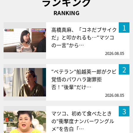
ランキング
RANKING
1
高橋真麻、「コネだブサイク
だ」と叩かれるも…“マツコ
の一言”から…
2026.08.05
2
“ベテラン”船越英一郎がクビ
覚悟のパワハラ謝罪拒
否！“後輩”だけ…
2026.08.05
3
マツコ、初めて食べたとき
の“衝撃度ナンバーワングル
メ”を告白「…