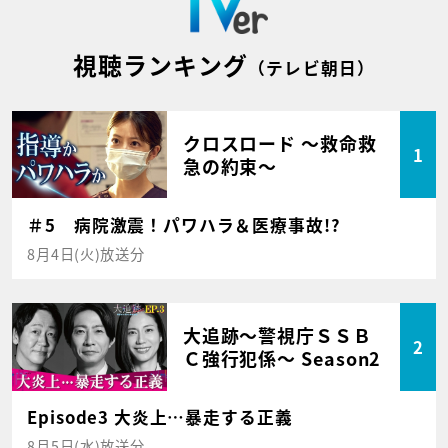
視聴ランキング
（テレビ朝日）
クロスロード ～救命救
1
急の約束～
＃5 病院激震！パワハラ＆医療事故!?
8月4日(火)放送分
大追跡～警視庁ＳＳＢ
2
Ｃ強行犯係～ Season2
Episode3 大炎上…暴走する正義
8月5日(水)放送分