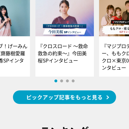
ブ！げーみん
『クロスロード ～救命
『マジプロ
E齋藤樹愛羅
救急の約束～』今田美
ー、ももク
香SPインタ
桜SPインタビュー
クロ×東京0
ンタビュー
ピックアップ記事をもっと見る