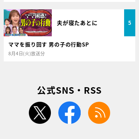
夫が寝たあとに
5
ママを振り回す 男の子の行動SP
8月4日(火)放送分
公式SNS・RSS
twitter
facebook
rss