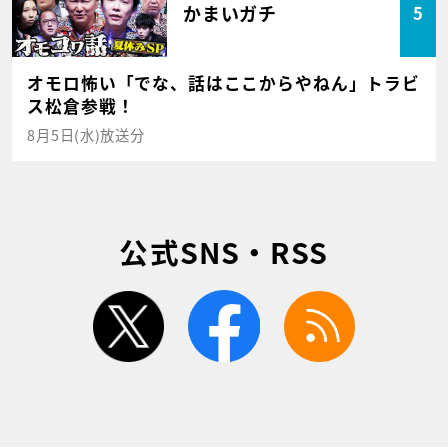
かまいガチ
5
オモロ怖い「でな、話はここからやねん」トラビ
ス松倉参戦！
8月5日(水)放送分
公式SNS・RSS
twitter
facebook
rss