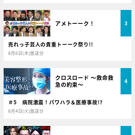
アメトーーク！
3
売れっ子芸人の貴重トーーク祭り!!
8月6日(木)放送分
クロスロード ～救命救
4
急の約束～
＃5 病院激震！パワハラ＆医療事故!?
8月4日(火)放送分