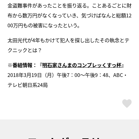
金盗難事件があったことを振り返る。ことあるごとに財
布から数万円がなくなっていき、気づけばなんと総額12
00万円もの被害になったという。
太田光代が4年もかけて犯人を探し出したその執念とテ
クニックとは？
※番組情報：『
明石家さんまのコンプレッくすっ杯
』
2018年3月19日（月）午後7：00～午後9：48、ABC・
テレビ朝日系24局
ス