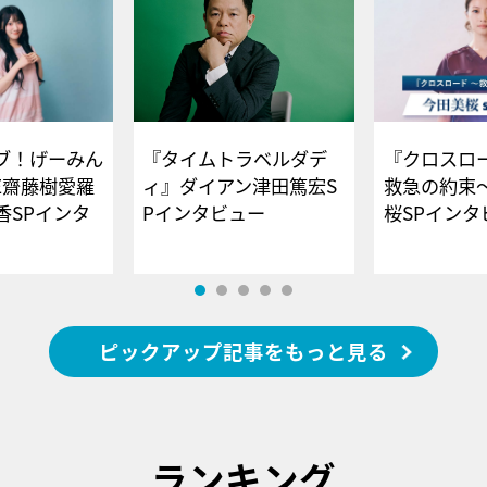
ブ！げーみん
『タイムトラベルダデ
『クロスロー
E齋藤樹愛羅
ィ』ダイアン津田篤宏S
救急の約束
香SPインタ
Pインタビュー
桜SPイ
ピックアップ記事をもっと見る
ランキング