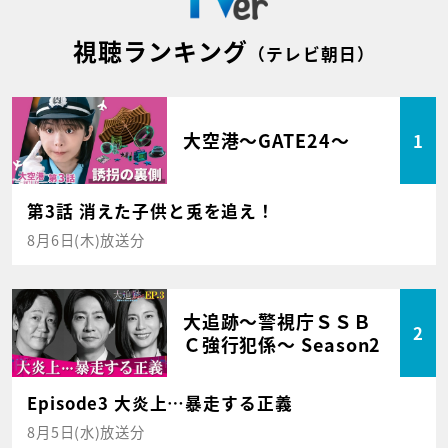
視聴ランキング
（テレビ朝日）
大空港～GATE24～
1
第3話 消えた子供と兎を追え！
8月6日(木)放送分
大追跡～警視庁ＳＳＢ
2
Ｃ強行犯係～ Season2
Episode3 大炎上…暴走する正義
8月5日(水)放送分