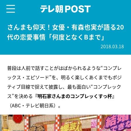
menu
テレ朝POST
さんまも仰天！女優・有森也実が語る20
代の恋愛事情「何度となくBまで」
2018.03.18
普段は人前で話すことがはばかられるような“コンプレ
ックス・エピソード”を、明るく楽しくあくまでもポジ
ティブ目線で捉えて披露し、最も面白い“コンプレック
ス”を決める
『明石家さんまのコンプレッくすっ杯』
（ABC・テレビ朝日系）。