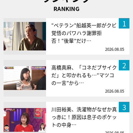
RANKING
1
“ベテラン”船越英一郎がクビ
覚悟のパワハラ謝罪拒
否！“後輩”だけ…
2026.08.05
2
高橋真麻、「コネだブサイク
だ」と叩かれるも…“マツコ
の一言”から…
2026.08.05
3
川田裕美、洗濯物がなぜか真
っ赤に！原因は息子のポケッ
トの中身…
2026.08.05