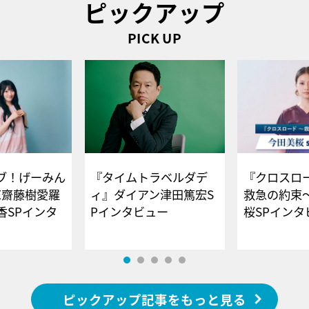
ピックアップ
PICK UP
ブ！げーみん
『タイムトラベルダデ
『クロスロー
E齋藤樹愛羅
ィ』ダイアン津田篤宏S
救急の約束
香SPインタ
Pインタビュー
桜SPイ
ピックアップ記事をもっと見る