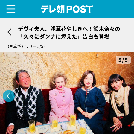
menu
テレ朝POST
デヴィ夫人、浅草花やしきへ！鈴木奈々の
「久々にダンナに燃えた」告白も登場
（写真ギャラリー 5/5）
5/5