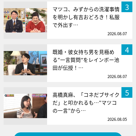
3
マツコ、みずからの洗濯事情
を明かし有吉おどろき！私服
で外出す…
2026.08.07
4
既婚・彼女持ち男を見極め
る“一言質問”をレインボー池
田が伝授！…
2026.08.07
5
高橋真麻、「コネだブサイク
だ」と叩かれるも…“マツコ
の一言”から…
2026.08.05