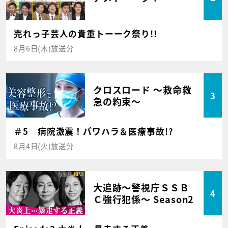
売れっ子芸人の貴重トーーク祭り!!
8月6日(木)放送分
クロスロード ～救命救
3
急の約束～
＃5 病院激震！パワハラ＆医療事故!?
8月4日(火)放送分
大追跡～警視庁ＳＳＢ
4
Ｃ強行犯係～ Season2