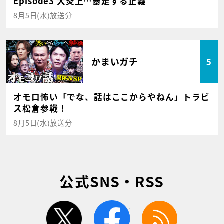
Episode3 大炎上…暴走する正義
8月5日(水)放送分
かまいガチ
5
オモロ怖い「でな、話はここからやねん」トラビ
ス松倉参戦！
8月5日(水)放送分
公式SNS・RSS
twitter
facebook
rss