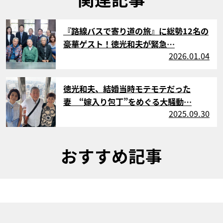
サムネイル
『路線バスで寄り道の旅』に総勢12名の
豪華ゲスト！徳光和夫が緊急…
2026.01.04
サムネイル
徳光和夫、結婚当時モテモテだった
妻 “嫁入り包丁”をめぐる大騒動…
2025.09.30
おすすめ記事