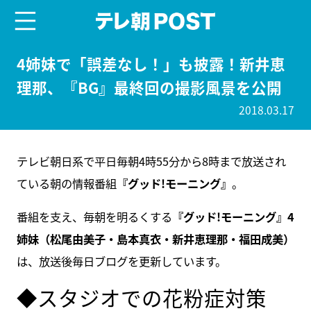
menu
テレ朝POST
4姉妹で「誤差なし！」も披露！新井恵
理那、『BG』最終回の撮影風景を公開
2018.03.17
テレビ朝日系で平日毎朝4時55分から8時まで放送され
ている朝の情報番組
『グッド!モーニング』
。
番組を支え、毎朝を明るくする
『グッド!モーニング』4
姉妹（松尾由美子・島本真衣・新井恵理那・福田成美）
は、放送後毎日ブログを更新しています。
◆スタジオでの花粉症対策