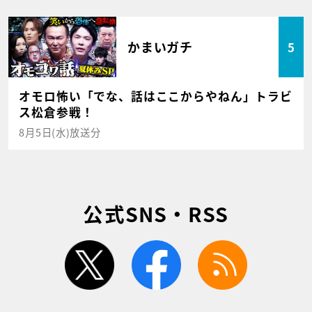
かまいガチ
5
オモロ怖い「でな、話はここからやねん」トラビ
ス松倉参戦！
8月5日(水)放送分
公式SNS・RSS
twitter
facebook
rss