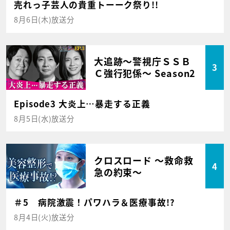
売れっ子芸人の貴重トーーク祭り!!
8月6日(木)放送分
大追跡～警視庁ＳＳＢ
3
Ｃ強行犯係～ Season2
Episode3 大炎上…暴走する正義
8月5日(水)放送分
クロスロード ～救命救
4
急の約束～
＃5 病院激震！パワハラ＆医療事故!?
8月4日(火)放送分