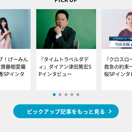
ブ！げーみん
『タイムトラベルダデ
『クロスロー
E齋藤樹愛羅
ィ』ダイアン津田篤宏S
救急の約束
香SPインタ
Pインタビュー
桜SPイ
ピックアップ記事をもっと見る