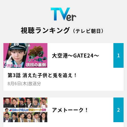
視聴ランキング
（テレビ朝日）
大空港～GATE24～
1
第3話 消えた子供と兎を追え！
8月6日(木)放送分
アメトーーク！
2