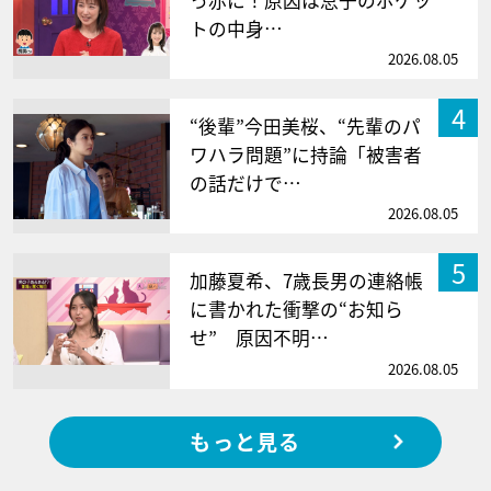
っ赤に！原因は息子のポケッ
トの中身…
2026.08.05
4
“後輩”今田美桜、“先輩のパ
ワハラ問題”に持論「被害者
の話だけで…
2026.08.05
5
加藤夏希、7歳長男の連絡帳
に書かれた衝撃の“お知ら
せ” 原因不明…
2026.08.05
もっと見る