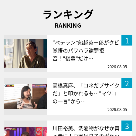
ランキング
RANKING
1
“ベテラン”船越英一郎がクビ
覚悟のパワハラ謝罪拒
否！“後輩”だけ…
2026.08.05
2
高橋真麻、「コネだブサイク
だ」と叩かれるも…“マツコ
の一言”から…
2026.08.05
3
川田裕美、洗濯物がなぜか真