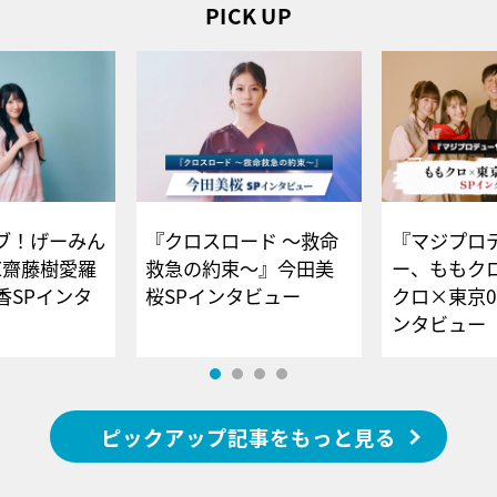
PICK UP
ブ！げーみん
『クロスロード ～救命
『マジプロ
E齋藤樹愛羅
救急の約束～』今田美
ー、ももク
香SPインタ
桜SPインタビュー
クロ×東京0
ンタビュー
ピックアップ記事をもっと見る