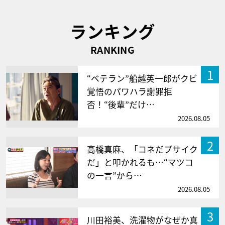
ランキング
RANKING
1
“ベテラン”船越英一郎がクビ
覚悟のパワハラ謝罪拒
否！“後輩”だけ…
2026.08.05
2
高橋真麻、「コネだブサイク
だ」と叩かれるも…“マツコ
の一言”から…
2026.08.05
3
川田裕美、洗濯物がなぜか真