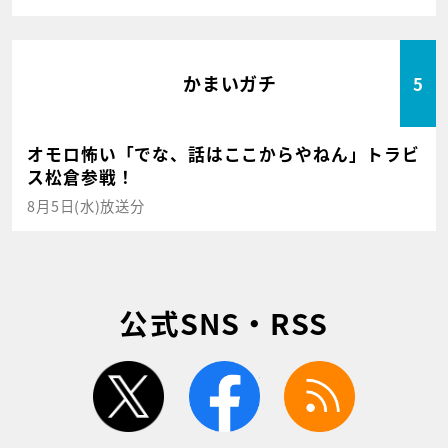
かまいガチ
5
オモロ怖い「でな、話はここからやねん」トラビ
ス松倉参戦！
8月5日(水)放送分
公式SNS・RSS
twitter
facebook
rss