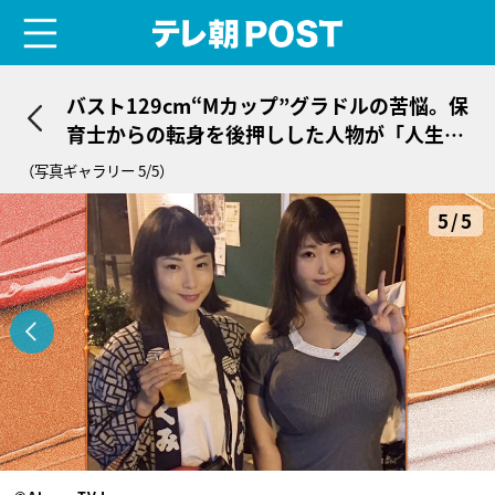
menu
テレ朝POST
バスト129cm“Mカップ”グラドルの苦悩。保
育士からの転身を後押しした人物が「人生を
変えてくれた」
（写真ギャラリー 5/5）
5/5