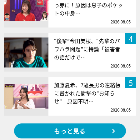
っ赤に！原因は息子のポケッ
トの中身…
2026.08.05
4
“後輩”今田美桜、“先輩のパ
ワハラ問題”に持論「被害者
の話だけで…
2026.08.05
5
加藤夏希、7歳長男の連絡帳
に書かれた衝撃の“お知ら
せ” 原因不明…
2026.08.05
もっと見る