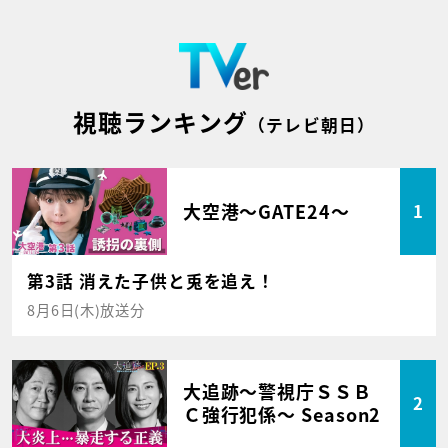
視聴ランキング
（テレビ朝日）
大空港～GATE24～
1
第3話 消えた子供と兎を追え！
8月6日(木)放送分
大追跡～警視庁ＳＳＢ
2
Ｃ強行犯係～ Season2