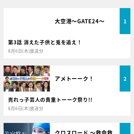
大空港～GATE24～
1
第3話 消えた子供と兎を追え！
8月6日(木)放送分
アメトーーク！
2
売れっ子芸人の貴重トーーク祭り!!
8月6日(木)放送分
クロスロード ～救命救