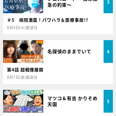
3
急の約束～
＃5 病院激震！パワハラ＆医療事故!?
8月4日(火)放送分
名探偵のままでいて
4
第4話 超戦慄展開
8月7日(金)放送分
マツコ＆有吉 かりそめ
5
天国