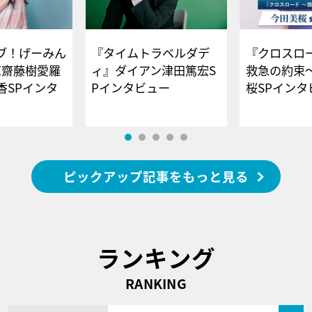
ブ！げーみん
『タイムトラベルダデ
『クロスロー
E齋藤樹愛羅
ィ』ダイアン津田篤宏S
救急の約束
香SPインタ
Pインタビュー
桜SPイ
ピックアップ記事をもっと見る
ランキング
RANKING