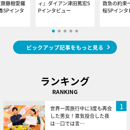
E齋藤樹愛羅
ィ』ダイアン津田篤宏S
救急の約束
香SPインタ
Pインタビュー
桜SPイ
ピックアップ記事をもっと見る
ランキング
RANKING
1
世界一周旅行中に3度も再会
した男女！意気投合した夜
は…口では言…