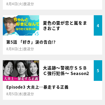
8月4日(火)放送分
夏色の雲が恋と嵐をま
4
きおこす
第5話 「好き」涙の告白!?
8月8日(土)放送分
大追跡～警視庁ＳＳＢ
5
Ｃ強行犯係～ Season2
Episode3 大炎上…暴走する正義
8月5日(水)放送分