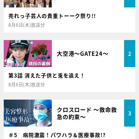
売れっ子芸人の貴重トーーク祭り!!
8月6日(木)放送分
大空港～GATE24～
2
第3話 消えた子供と兎を追え！
8月6日(木)放送分
クロスロード ～救命救
3
急の約束～
＃5 病院激震！パワハラ＆医療事故!?