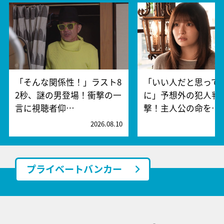
「そんな関係性！」ラスト8
「いい人だと思って
2秒、謎の男登場！衝撃の一
に」予想外の犯人判
言に視聴者仰…
撃！主人公の命を…
2026.08.10
2
プライベートバンカー