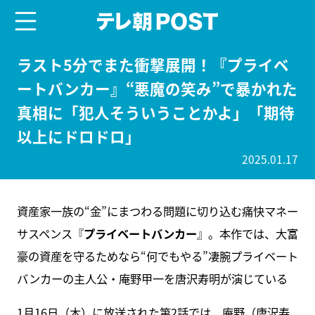
menu
テレ朝POST
ラスト5分でまた衝撃展開！『プライベ
ートバンカー』“悪魔の笑み”で暴かれた
真相に「犯人そういうことかよ」「期待
以上にドロドロ」
2025.01.17
資産家一族の“金”にまつわる問題に切り込む痛快マネー
サスペンス『
プライベートバンカー
』。本作では、大富
豪の資産を守るためなら“何でもやる”凄腕プライベート
バンカーの主人公・庵野甲一を唐沢寿明が演じている
1月16日（木）に放送された第2話では、庵野（唐沢寿