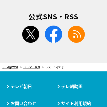
公式SNS・RSS
twitter
facebook
rss
テレ朝POST
ドラマ・映画
ラスト5分でまた衝撃展開！『プライベートバンカー』“悪魔の笑み”で暴かれた真相に「犯人そういうことかよ」「期待以上にドロドロ」
テレビ朝日
テレ朝動画
お問い合わせ
サイト利用規約