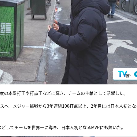
。3度の本塁打王や打点王などに輝き、チームの主軸として活躍した。
ースへ。メジャー挑戦から3年連続100打点以上、2年目には日本人初とな
などしてチームを世界一に導き、日本人初となるMVPにも輝いた。