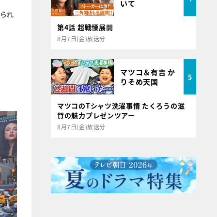
いて
知られ
第4話 超戦慄展開
8月7日(金)放送分
マツコ＆有吉 か
5
りそめ天国
マツコのTシャツ洗濯事情 たくろうの滋
賀の魅力プレゼンツアー
8月7日(金)放送分