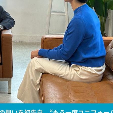
『アイ＝ラブ！げーみん
E齋藤樹愛羅＆佐々木舞
ビュー
の想いを初告白。“もう一度ユニフォー