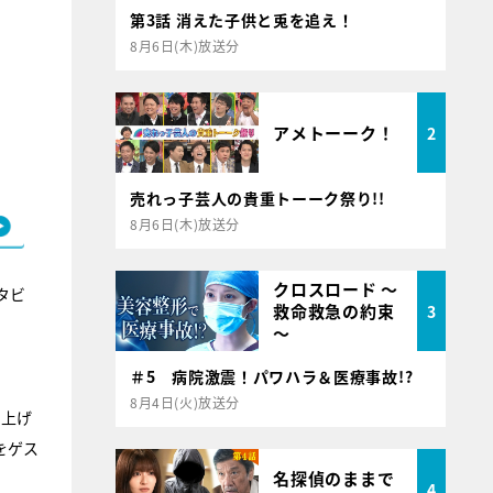
第3話 消えた子供と兎を追え！
8月6日(木)放送分
アメトーーク！
2
売れっ子芸人の貴重トーーク祭り!!
8月6日(木)放送分
クロスロード ～
タビ
救命救急の約束
3
～
＃5 病院激震！パワハラ＆医療事故!?
8月4日(火)放送分
り上げ
をゲス
名探偵のままで
4