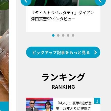
ぐ』＝LOV
『タイムトラベルダディ』ダイアン
『
香SPインタ
津田篤宏SPインタビュー
～
ピックアップ記事をもっと見る
ランキング
RANKING
1
『Mステ』豪華8組が登
ム
場！23年ぶりに披露さ