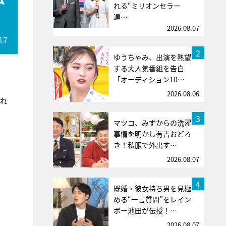
れる“ミリオンセラー
達…
2026.08.07
17
2
ゆうちゃみ、出演を熱望
する大人気番組を告白
「オーディション10…
2026.08.06
され
3
マツコ、みずからの洗濯
事情を明かし有吉おどろ
き！私服で外出す…
2026.08.07
4
既婚・彼女持ち男を見極
める“一言質問”をレイン
ボー池田が伝授！…
2026.08.07