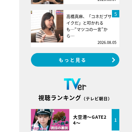
5
高橋真麻、「コネだブサ
イクだ」と叩かれる
も…“マツコの一言”か
ら…
2026.08.05
もっと見る
視聴ランキング
（テレビ朝日）
大空港～GATE2
1
4～