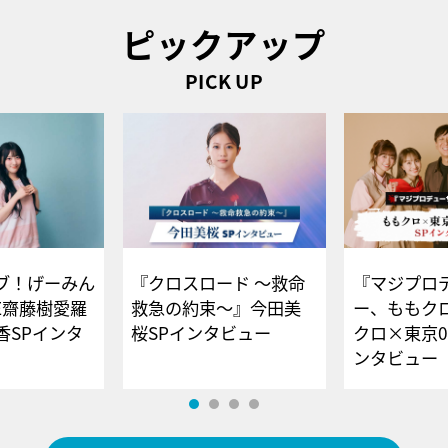
ピックアップ
PICK UP
ブ！げーみん
『クロスロード ～救命
『マジプロ
E齋藤樹愛羅
救急の約束～』今田美
ー、ももク
香SPインタ
桜SPインタビュー
クロ×東京0
ンタビュー