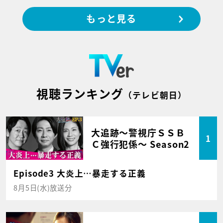
もっと見る
視聴ランキング
（テレビ朝日）
大追跡～警視庁ＳＳＢ
1
Ｃ強行犯係～ Season2
Episode3 大炎上…暴走する正義
8月5日(水)放送分