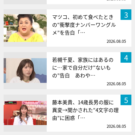
3
マツコ、初めて食べたとき
の“衝撃度ナンバーワングル
メ”を告白「…
2026.08.05
4
若槻千夏、家族にはあるの
に…家で自分だけ“ないも
の”告白 あわや…
2026.08.05
5
藤本美貴、14歳長男の服に
異変→聞かされた“4文字の理
由”に困惑「…
2026.08.05