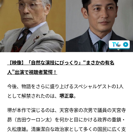
【映像】「自然な演技にびっくり」“まさかの有名
人”出演で視聴者驚愕！
今後、物語をさらに盛り上げるスペシャルゲストの1人
として解禁されたのは、
堺正章
。
堺が本作で演じるのは、天宮寺家の次男で議員の天宮寺
昴（吉田ウーロン太）を何かと目にかける政界の重鎮・
久松康雄。清廉潔白な政治家として多くの国民に広く支