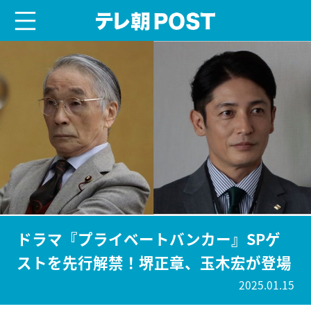
menu
テレ朝POST
ドラマ『プライベートバンカー』SPゲ
ストを先行解禁！堺正章、玉木宏が登場
2025.01.15