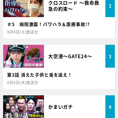
クロスロード ～救命救
2
急の約束～
＃5 病院激震！パワハラ＆医療事故!?
8月4日(火)放送分
大空港～GATE24～
3
第3話 消えた子供と兎を追え！
8月6日(木)放送分
かまいガチ
4