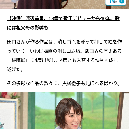
【映像】渡辺美里、18歳で歌手デビューから40年。歌
には祖父母の影響も
田口さんが作る作品は、消しゴムを彫って押して絵を作
っていく、いわば版画の消しゴム版。版画界の歴史ある
「板院展」に4度出展し、4度とも入賞する快挙も成し
遂げた。
その多彩な作品の数々に、黒柳徹子も見ほれるばかり。