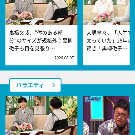
高橋文哉、“体のある部
大塚寧々、「人生で
分”のサイズが規格外？黒柳
太っていた」28年前
徹子も目を見張り…
驚き！黒柳徹子…
2026.08.07
2
バラエティ