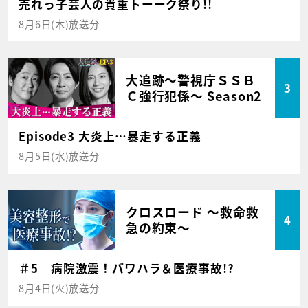
売れっ子芸人の貴重トーーク祭り!!
8月6日(木)放送分
大追跡～警視庁ＳＳＢ
3
Ｃ強行犯係～ Season2
Episode3 大炎上…暴走する正義
8月5日(水)放送分
クロスロード ～救命救
4
急の約束～
＃5 病院激震！パワハラ＆医療事故!?
8月4日(火)放送分