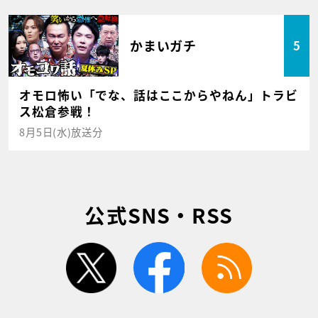
かまいガチ
5
オモロ怖い「でな、話はここからやねん」トラビ
ス松倉参戦！
8月5日(水)放送分
公式SNS・RSS
twitter
facebook
rss