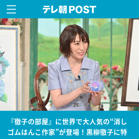
menu
テレ朝POST
『徹子の部屋』に世界で大人気の“消し
ゴムはんこ作家”が登場！黒柳徹子に特