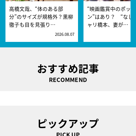
高橋文哉、“体のある部
“映画鑑賞中のポッ
分”のサイズが規格外？黒柳
ン”はあり？ “なし
徹子も目を見張り…
ャリ橋本、妻が…
2026.08.07
2
おすすめ記事
RECOMMEND
ピックアップ
PICK UP