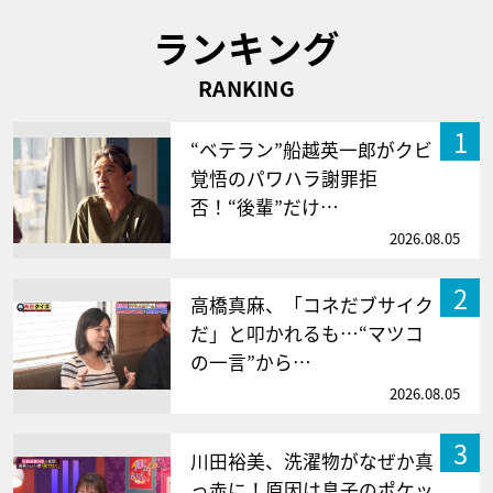
ランキング
RANKING
1
“ベテラン”船越英一郎がクビ
覚悟のパワハラ謝罪拒
否！“後輩”だけ…
2026.08.05
2
高橋真麻、「コネだブサイク
だ」と叩かれるも…“マツコ
の一言”から…
2026.08.05
3
川田裕美、洗濯物がなぜか真
っ赤に！原因は息子のポケッ