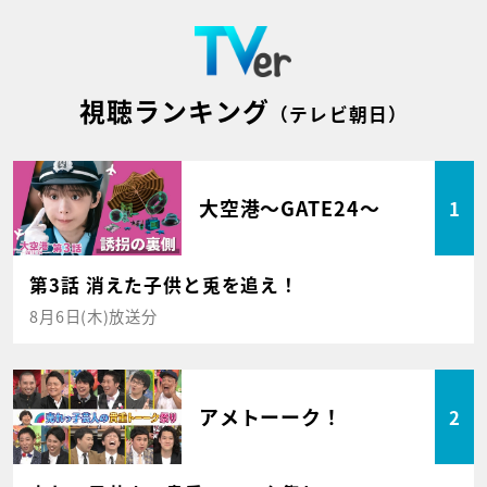
視聴ランキング
（テレビ朝日）
大空港～GATE24～
1
第3話 消えた子供と兎を追え！
8月6日(木)放送分
アメトーーク！
2