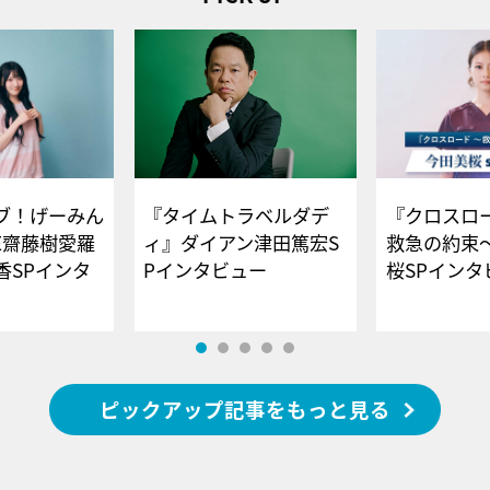
ブ！げーみん
『タイムトラベルダデ
『クロスロー
E齋藤樹愛羅
ィ』ダイアン津田篤宏S
救急の約束
香SPインタ
Pインタビュー
桜SPイ
ピックアップ記事をもっと見る