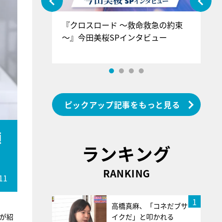
ぐ』＝LOV
『クロスロード ～救命救急の約束
『
香SPインタ
～』今田美桜SPインタビュー
ロ
ン
ピックアップ記事をもっと見る
顔
ランキング
RANKING
11
1
高橋真麻、「コネだブサ
が紹
イクだ」と叩かれる