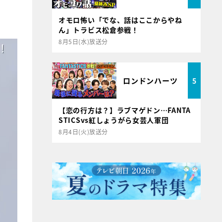
オモロ怖い「でな、話はここからやね
ん」トラビス松倉参戦！
8月5日(水)放送分
ロンドンハーツ
5
【恋の行方は？】ラブマゲドン…FANTA
STICSvs紅しょうがら女芸人軍団
8月4日(火)放送分