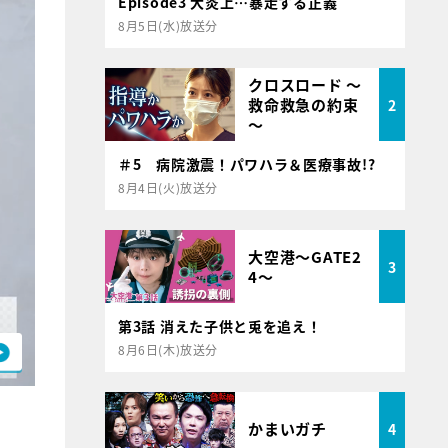
Episode3 大炎上…暴走する正義
8月5日(水)放送分
クロスロード ～
救命救急の約束
2
～
＃5 病院激震！パワハラ＆医療事故!?
8月4日(火)放送分
大空港～GATE2
3
4～
第3話 消えた子供と兎を追え！
8月6日(木)放送分
かまいガチ
4