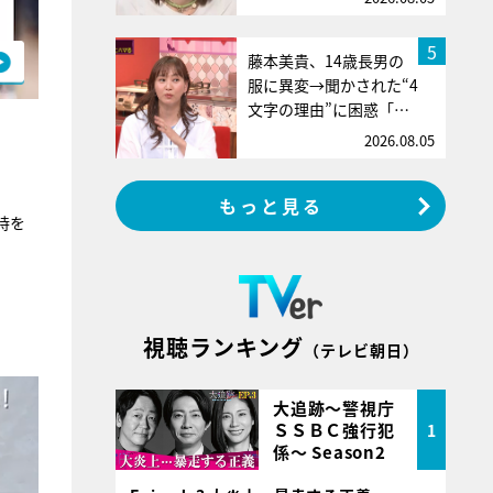
5
藤本美貴、14歳長男の
服に異変→聞かされた“4
文字の理由”に困惑「…
2026.08.05
もっと見る
持を
視聴ランキング
。
（テレビ朝日）
大追跡～警視庁
ＳＳＢＣ強行犯
1
係～ Season2