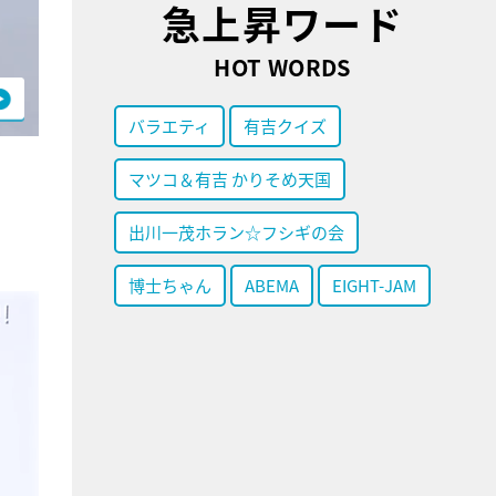
急上昇ワード
HOT WORDS
バラエティ
有吉クイズ
マツコ＆有吉 かりそめ天国
出川一茂ホラン☆フシギの会
博士ちゃん
ABEMA
EIGHT-JAM