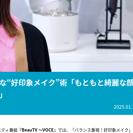
『アイ＝ラブ！げーみん
E齋藤樹愛羅＆佐々木舞
ビュー
な“好印象メイク”術「もともと綺麗な
」
2025.01.
エティ番組
『BeauTV ～VOCE』
では、「バランス重視！好印象メイク」