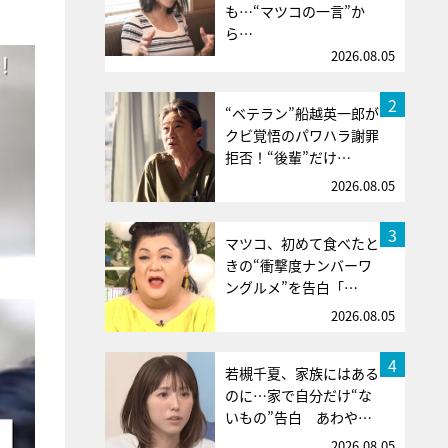
も…“マツコの一言”か
ら…
2026.08.05
2
“ベテラン”船越英一郎が
クビ覚悟のパワハラ謝罪
拒否！“後輩”だけ…
2026.08.05
3
マツコ、初めて食べたと
きの“衝撃度ナンバーワ
ングルメ”を告白「…
2026.08.05
4
若槻千夏、家族にはある
のに…家で自分だけ“な
いもの”告白 あわや…
2026.08.05