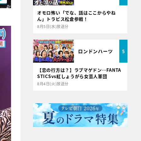
オモロ怖い「でな、話はここからやね
ん」トラビス松倉参戦！
8月5日(水)放送分
ロンドンハーツ
5
【恋の行方は？】ラブマゲドン…FANTA
STICSvs紅しょうがら女芸人軍団
8月4日(火)放送分