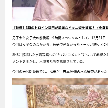
【映像】3時のヒロイン福田が美麗なビキニ姿を披露！（全身
男子会と女子会の前後編で1時間スペシャルとして、12月31
今回は女子会のなかから、放送できなかったトークが続々と公
SNSに投稿した水着写真への“ヤバいコメント”について赤裸
メントを明かし、出演者たちを驚愕させていた。
今回の未公開映像では、福田が「吉本坂46の水着審査があっ