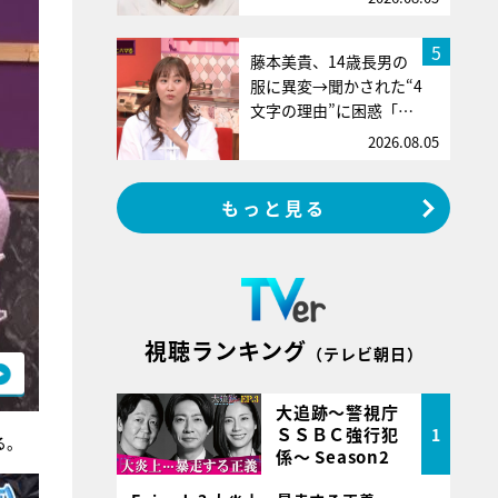
5
藤本美貴、14歳長男の
服に異変→聞かされた“4
文字の理由”に困惑「…
2026.08.05
もっと見る
視聴ランキング
（テレビ朝日）
大追跡～警視庁
ＳＳＢＣ強行犯
1
る。
係～ Season2