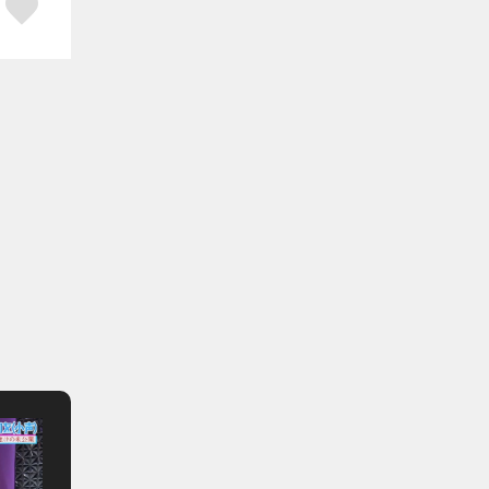
ア
はてブ
スキボタン