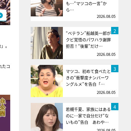
も…“マツコの一言”か
ら…
2026.08.05
2
“ベテラン”船越英一郎が
クビ覚悟のパワハラ謝罪
会」。
拒否！“後輩”だけ…
2026.08.05
れたコ
3
マツコ、初めて食べたと
きの“衝撃度ナンバーワ
ングルメ”を告白「…
2026.08.05
4
若槻千夏、家族にはある
のに…家で自分だけ“な
いもの”告白 あわや…
2026.08.05