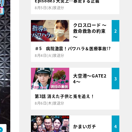
Episode3 大炎上…暴走する正義
8月5日(水)放送分
クロスロード ～
救命救急の約束
2
～
＃5 病院激震！パワハラ＆医療事故!?
8月4日(火)放送分
大空港～GATE2
3
4～
第3話 消えた子供と兎を追え！
8月6日(木)放送分
かまいガチ
4