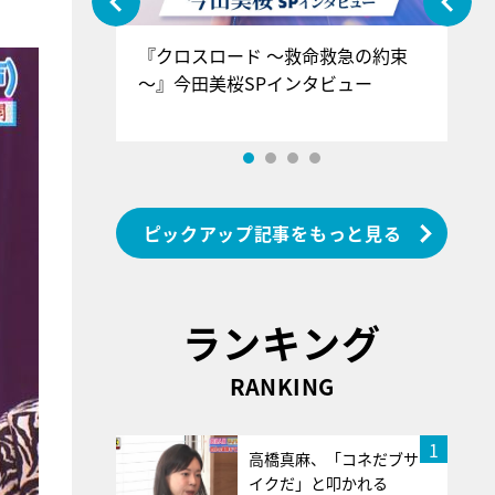
ぐ』＝LOV
『クロスロード ～救命救急の約束
『
香SPインタ
～』今田美桜SPインタビュー
ロ
ン
ピックアップ記事をもっと見る
ランキング
RANKING
1
高橋真麻、「コネだブサ
イクだ」と叩かれる