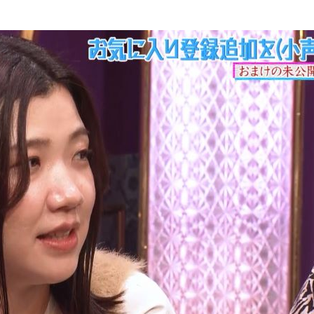
『アイ＝ラブ！げーみん
E齋藤樹愛羅＆佐々木舞
ビュー