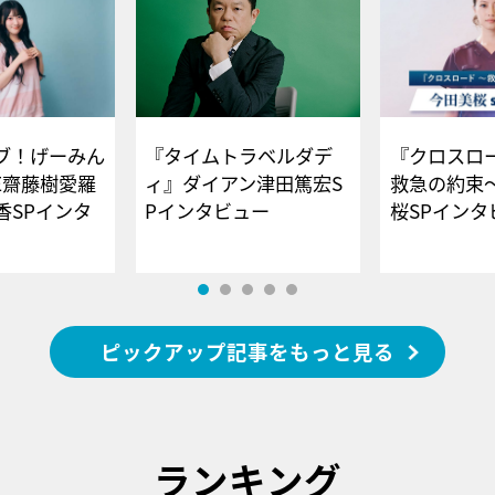
ブ！げーみん
『タイムトラベルダデ
『クロスロー
E齋藤樹愛羅
ィ』ダイアン津田篤宏S
救急の約束
香SPインタ
Pインタビュー
桜SPイ
ピックアップ記事をもっと見る
ランキング