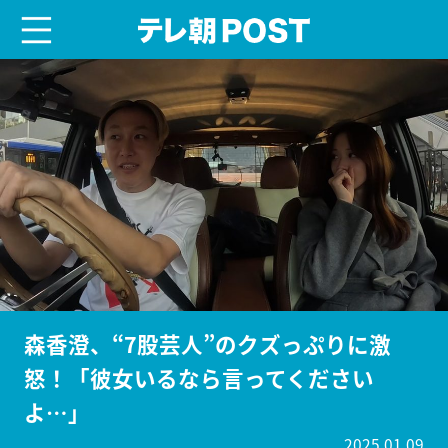
menu
テレ朝POST
森香澄、“7股芸人”のクズっぷりに激
怒！「彼女いるなら言ってください
よ…」
2025.01.09