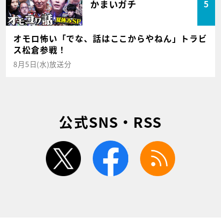
かまいガチ
5
オモロ怖い「でな、話はここからやねん」トラビ
ス松倉参戦！
8月5日(水)放送分
公式SNS・RSS
twitter
facebook
rss