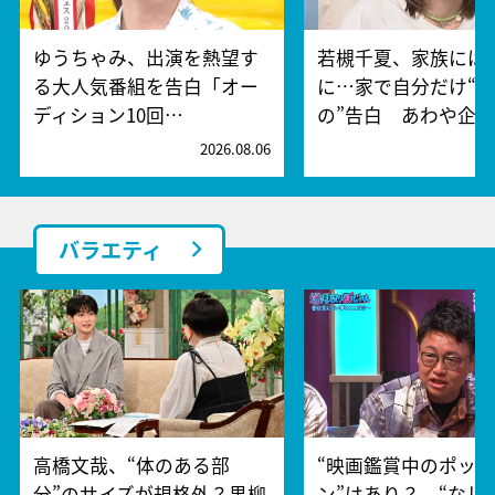
ゆうちゃみ、出演を熱望す
若槻千夏、家族には
る大人気番組を告白「オー
に…家で自分だけ“
ディション10回…
の”告白 あわや企…
2026.08.06
2
バラエティ
高橋文哉、“体のある部
“映画鑑賞中のポッ
分”のサイズが規格外？黒柳
ン”はあり？ “なし