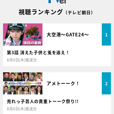
視聴ランキング
（テレビ朝日）
大空港～GATE24～
1
第3話 消えた子供と兎を追え！
8月6日(木)放送分
アメトーーク！
2
売れっ子芸人の貴重トーーク祭り!!
8月6日(木)放送分