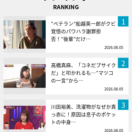
RANKING
1
“ベテラン”船越英一郎がクビ
覚悟のパワハラ謝罪拒
否！“後輩”だけ…
2026.08.05
2
高橋真麻、「コネだブサイク
だ」と叩かれるも…“マツコ
の一言”から…
2026.08.05
3
川田裕美、洗濯物がなぜか真
っ赤に！原因は息子のポケッ
トの中身…
2026.08.05