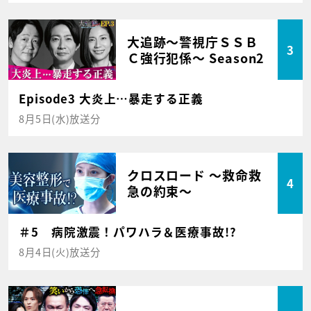
大追跡～警視庁ＳＳＢ
3
Ｃ強行犯係～ Season2
Episode3 大炎上…暴走する正義
8月5日(水)放送分
クロスロード ～救命救
4
急の約束～
＃5 病院激震！パワハラ＆医療事故!?
8月4日(火)放送分