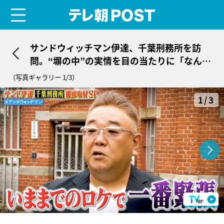
menu
テレ朝POST
サンドウィッチマン伊達、千葉刑務所を訪
問。“塀の中”の実情を目の当たりに「なんか
寂しく」
（写真ギャラリー 1/3）
1/3