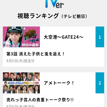
視聴ランキング
（テレビ朝日）
大空港～GATE24～
1
第3話 消えた子供と兎を追え！
8月6日(木)放送分
アメトーーク！
2
売れっ子芸人の貴重トーーク祭り!!
8月6日(木)放送分