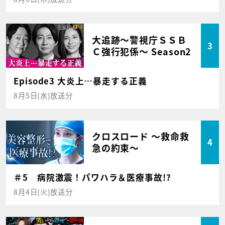
大追跡～警視庁ＳＳＢ
3
Ｃ強行犯係～ Season2
Episode3 大炎上…暴走する正義
8月5日(水)放送分
クロスロード ～救命救
4
急の約束～
＃5 病院激震！パワハラ＆医療事故!?
8月4日(火)放送分