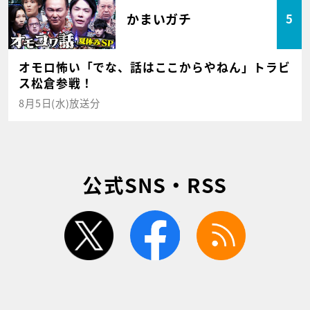
かまいガチ
5
オモロ怖い「でな、話はここからやねん」トラビ
ス松倉参戦！
8月5日(水)放送分
公式SNS・RSS
twitter
facebook
rss