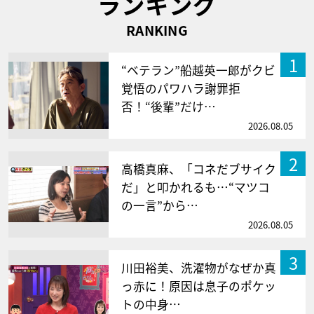
ランキング
RANKING
1
“ベテラン”船越英一郎がクビ
覚悟のパワハラ謝罪拒
否！“後輩”だけ…
2026.08.05
2
高橋真麻、「コネだブサイク
だ」と叩かれるも…“マツコ
の一言”から…
2026.08.05
3
川田裕美、洗濯物がなぜか真
っ赤に！原因は息子のポケッ
トの中身…