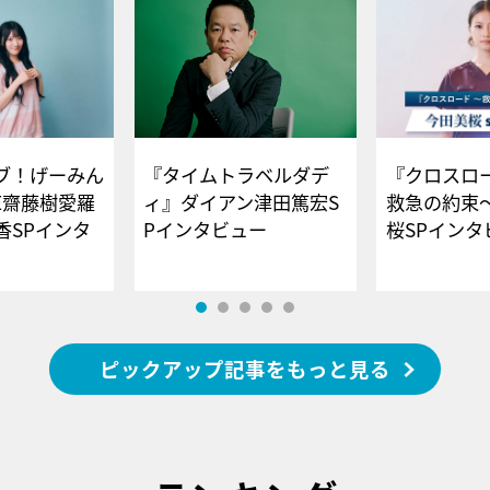
ブ！げーみん
『タイムトラベルダデ
『クロスロー
E齋藤樹愛羅
ィ』ダイアン津田篤宏S
救急の約束
香SPインタ
Pインタビュー
桜SPイ
ピックアップ記事をもっと見る