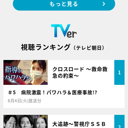
もっと見る
視聴ランキング
（テレビ朝日）
クロスロード ～救命救
1
急の約束～
＃5 病院激震！パワハラ＆医療事故!?
8月4日(火)放送分
大追跡～警視庁ＳＳＢ
2