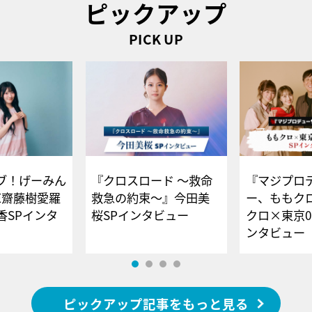
ピックアップ
PICK UP
ブ！げーみん
『クロスロード ～救命
『マジプロ
E齋藤樹愛羅
救急の約束～』今田美
ー、ももク
香SPインタ
桜SPインタビュー
クロ×東京0
ンタビュー
ピックアップ記事をもっと見る