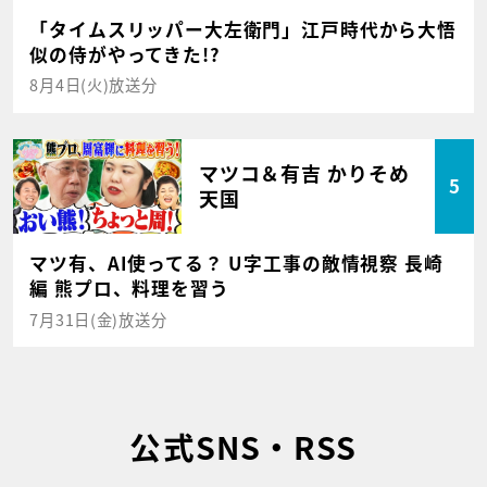
「タイムスリッパー大左衛門」江戸時代から大悟
似の侍がやってきた!?
8月4日(火)放送分
マツコ＆有吉 かりそめ
5
天国
マツ有、AI使ってる？ U字工事の敵情視察 長崎
編 熊プロ、料理を習う
7月31日(金)放送分
公式SNS・RSS