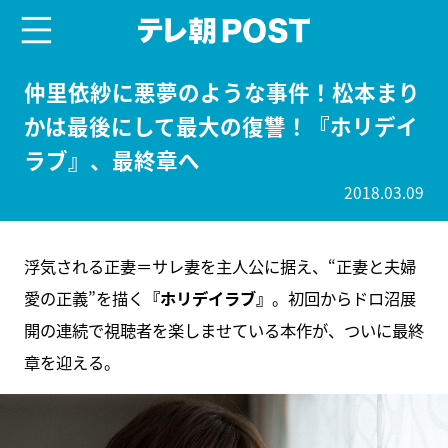
menu
テレ朝POST
仲里依紗に悪夢のような事件！松本まり
かは最後にして最大の復讐！『ホリデイ
ラブ』、最終章へ
2018.03.09
浮気される正妻＝サレ妻を主人公に据え、“正妻と夫婦
愛の正義”を描く
『ホリデイラブ』
。初回からドロ沼展
開の連続で視聴者を楽しませている本作が、ついに最終
章を迎える。