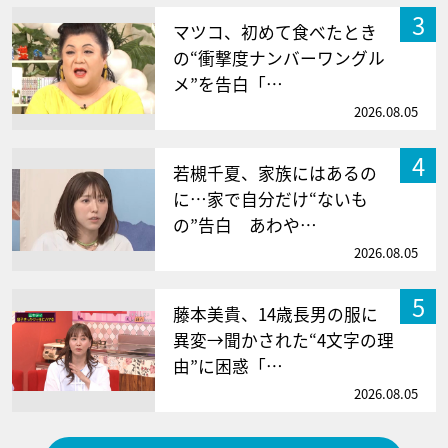
3
マツコ、初めて食べたとき
の“衝撃度ナンバーワングル
メ”を告白「…
2026.08.05
4
若槻千夏、家族にはあるの
に…家で自分だけ“ないも
の”告白 あわや…
2026.08.05
5
藤本美貴、14歳長男の服に
異変→聞かされた“4文字の理
由”に困惑「…
2026.08.05