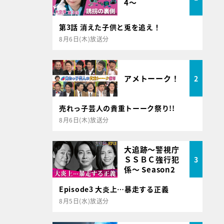
4～
第3話 消えた子供と兎を追え！
8月6日(木)放送分
アメトーーク！
2
売れっ子芸人の貴重トーーク祭り!!
8月6日(木)放送分
大追跡～警視庁
ＳＳＢＣ強行犯
3
係～ Season2
Episode3 大炎上…暴走する正義
8月5日(水)放送分