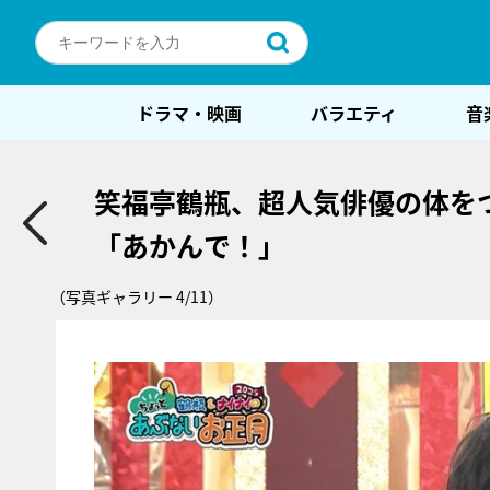
ドラマ・映画
バラエティ
音
笑福亭鶴瓶、超人気俳優の体を
「あかんで！」
（写真ギャラリー 4/11）