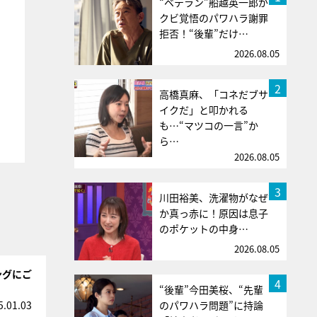
“ベテラン”船越英一郎が
クビ覚悟のパワハラ謝罪
拒否！“後輩”だけ…
2026.08.05
2
高橋真麻、「コネだブサ
イクだ」と叩かれる
も…“マツコの一言”か
ら…
2026.08.05
3
川田裕美、洗濯物がなぜ
か真っ赤に！原因は息子
のポケットの中身…
2026.08.05
ングにご
4
“後輩”今田美桜、“先輩
5.01.03
のパワハラ問題”に持論