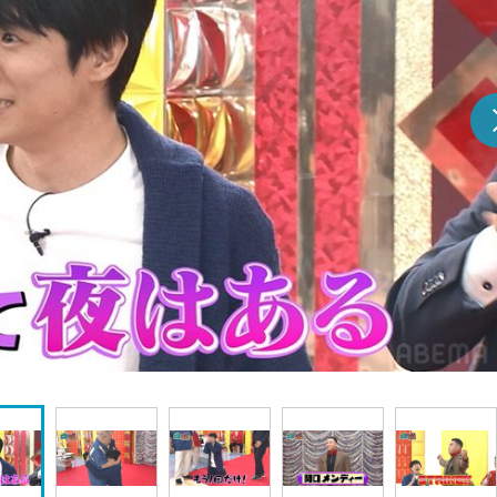
『アイ＝ラブ！げーみん
E齋藤樹愛羅＆佐々木舞
ビュー