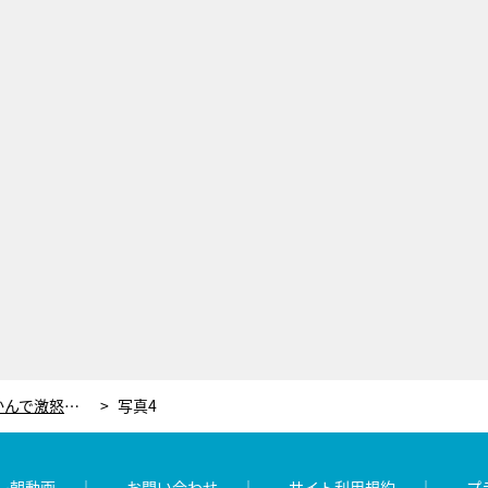
笑福亭鶴瓶、超人気俳優の体をつかんで激怒！コスプレ美女からのご褒美にも「あかんで！」
写真4
レ朝動画
お問い合わせ
サイト利用規約
プ