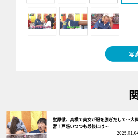
写
サムネイル
蛍原徹、真横で美女が服を脱ぎだして…大
奮！戸惑いつつも最後には…
2025.01.0