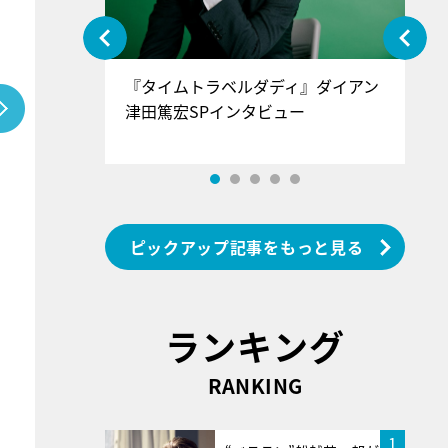
ぐ』＝LOV
『タイムトラベルダディ』ダイアン
『
香SPインタ
津田篤宏SPインタビュー
～
ピックアップ記事をもっと見る
ランキング
RANKING
1