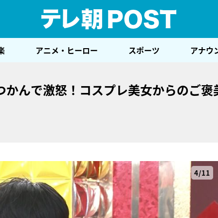
テレ
楽
アニメ・ヒーロー
スポーツ
アナウ
つかんで激怒！コスプレ美女からのご褒
4/11