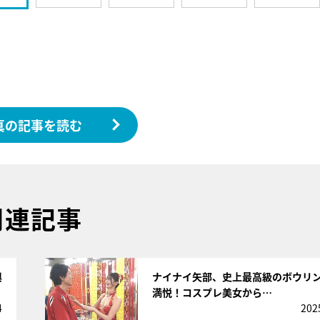
真の記事を読む
関連記事
サムネイル
興
ナイナイ矢部、史上最高級のボウリ
満悦！コスプレ美女から…
4
202