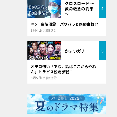
クロスロード ～
救命救急の約束
4
～
＃5 病院激震！パワハラ＆医療事故!?
8月4日(火)放送分
かまいガチ
5
オモロ怖い「でな、話はここからやね
ん」トラビス松倉参戦！
8月5日(水)放送分