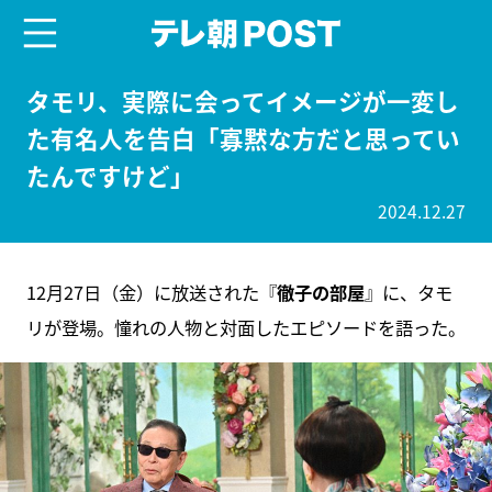
menu
テレ朝POST
タモリ、実際に会ってイメージが一変し
た有名人を告白「寡黙な方だと思ってい
たんですけど」
2024.12.27
12月27日（金）に放送された『
徹子の部屋
』に、タモ
リが登場。憧れの人物と対面したエピソードを語った。