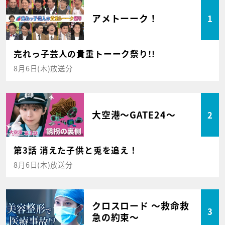
アメトーーク！
1
売れっ子芸人の貴重トーーク祭り!!
8月6日(木)放送分
大空港～GATE24～
2
第3話 消えた子供と兎を追え！
8月6日(木)放送分
クロスロード ～救命救
3
急の約束～