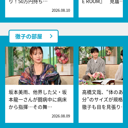
り！50万円持ち…
E ROOM』 見届…
2026.08.10
2
徹子の部屋
坂本美雨、他界した父・坂
高橋文哉、“体のあ
本龍一さんが闘病中に病床
分”のサイズが規格
から指揮…その舞…
徹子も目を見張り…
2026.08.09
2