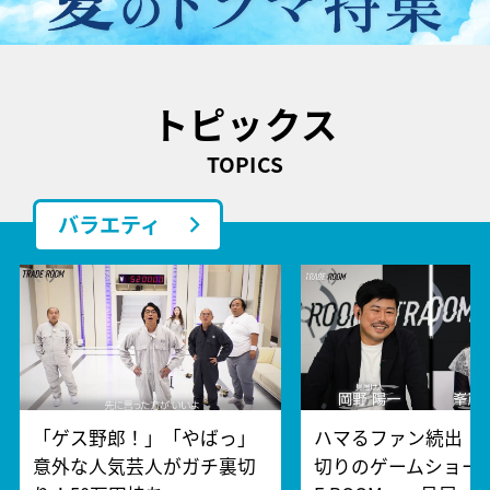
トピックス
TOPICS
バラエティ
「ゲス野郎！」「やばっ」
ハマるファン続出！
意外な人気芸人がガチ裏切
切りのゲームショー『