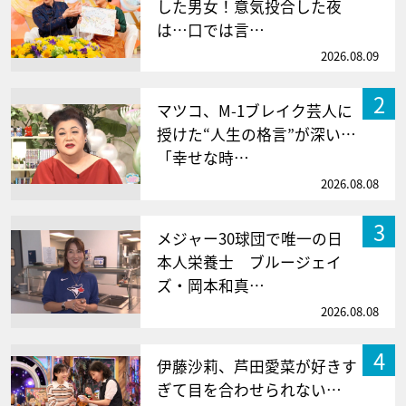
した男女！意気投合した夜
は…口では言…
2026.08.09
2
マツコ、M-1ブレイク芸人に
授けた“人生の格言”が深い…
「幸せな時…
2026.08.08
3
メジャー30球団で唯一の日
本人栄養士 ブルージェイ
ズ・岡本和真…
2026.08.08
4
伊藤沙莉、芦田愛菜が好きす
ぎて目を合わせられない…