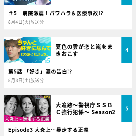
＃5 病院激震！パワハラ＆医療事故!?
8月4日(火)放送分
夏色の雲が恋と嵐をま
4
きおこす
第5話 「好き」涙の告白!?
8月8日(土)放送分
大追跡～警視庁ＳＳＢ
5
Ｃ強行犯係～ Season2
Episode3 大炎上…暴走する正義