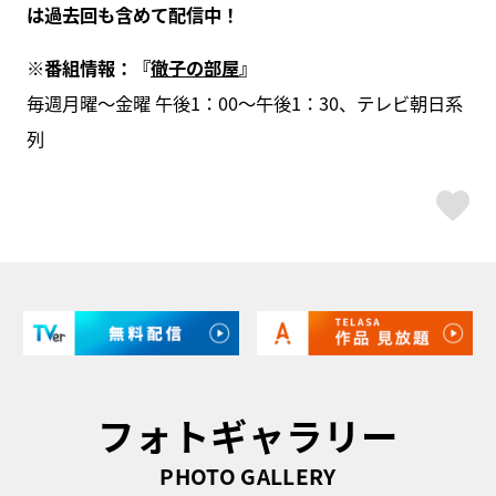
は過去回も含めて配信中！
※番組情報：『
徹子の部屋
』
毎週月曜～金曜 午後1：00～午後1：30、テレビ朝日系
列
ス
フォトギャラリー
PHOTO GALLERY