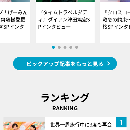
ブ！げーみん
『タイムトラベルダデ
『クロスロー
E齋藤樹愛羅
ィ』ダイアン津田篤宏S
救急の約束
香SPインタ
Pインタビュー
桜SPイ
ピックアップ記事をもっと見る
ランキング
RANKING
1
世界一周旅行中に3度も再会