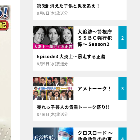
第3話 消えた子供と兎を追え！
8月6日(木)放送分
大追跡～警視庁
ＳＳＢＣ強行犯
2
係～ Season2
Episode3 大炎上…暴走する正義
8月5日(水)放送分
アメトーーク！
3
売れっ子芸人の貴重トーーク祭り!!
8月6日(木)放送分
クロスロード ～
救命救急の約束
4