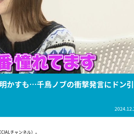
『アイ＝ラブ！げーみん
E齋藤樹愛羅＆佐々木舞
ビュー
明かすも…千鳥ノブの衝撃発言にドン引
2024.12.
PECIALチャンネル）。