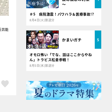
～
＃5 病院激震！パワハラ＆医療事故!?
8月4日(火)放送分
近芸能
かまいガチ
5
オモロ怖い「でな、話はここからやね
ん」トラビス松倉参戦！
8月5日(水)放送分
ア
はてブ
スキボタン