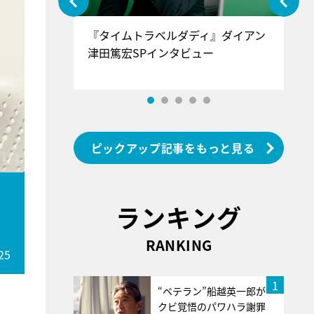
ぐ』＝LOV
『タイムトラベルダディ』ダイアン
『
香SPインタ
津田篤宏SPインタビュー
～
ピックアップ記事をもっと見る
ランキング
RANKING
25
1
“ベテラン”船越英一郎が
クビ覚悟のパワハラ謝罪