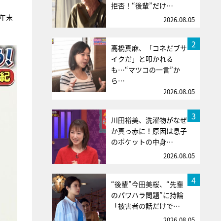
拒否！“後輩”だけ…
年末
2026.08.05
2
高橋真麻、「コネだブサ
イクだ」と叩かれる
も…“マツコの一言”か
ら…
2026.08.05
3
川田裕美、洗濯物がなぜ
か真っ赤に！原因は息子
のポケットの中身…
2026.08.05
4
“後輩”今田美桜、“先輩
のパワハラ問題”に持論
「被害者の話だけで…
2026.08.05