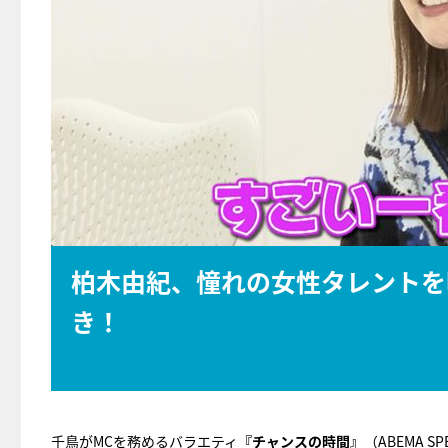
柏木由紀、憧れの女性タレントを
き！
千鳥がMCを務めるバラエティ
『チャンスの時間』
（ABEMA S