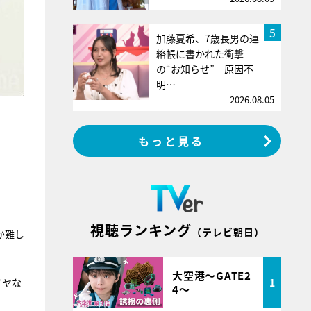
5
加藤夏希、7歳長男の連
絡帳に書かれた衝撃
の“お知らせ” 原因不
明…
2026.08.05
もっと見る
視聴ランキング
（テレビ朝日）
か難し
大空港～GATE2
1
イヤな
4～