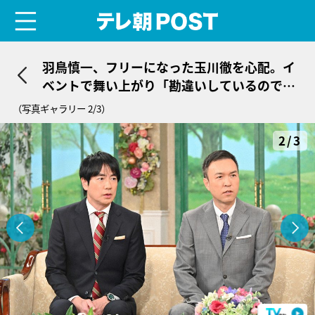
menu
テレ朝POST
羽鳥慎一、フリーになった玉川徹を心配。イ
ベントで舞い上がり「勘違いしているので
は？」
（写真ギャラリー 2/3）
2/3