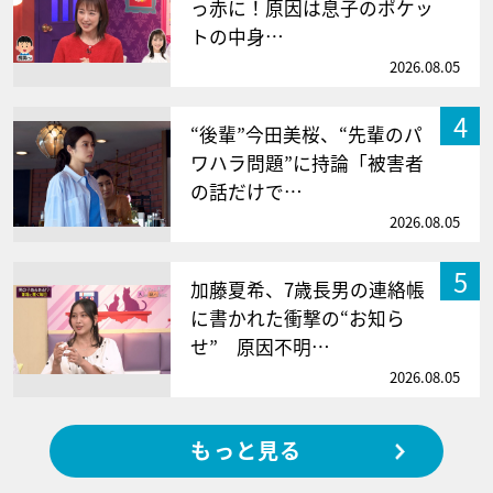
っ赤に！原因は息子のポケッ
トの中身…
2026.08.05
4
“後輩”今田美桜、“先輩のパ
ワハラ問題”に持論「被害者
の話だけで…
2026.08.05
5
加藤夏希、7歳長男の連絡帳
に書かれた衝撃の“お知ら
せ” 原因不明…
2026.08.05
もっと見る