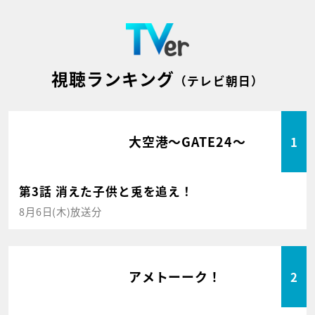
視聴ランキング
（テレビ朝日）
大空港～GATE24～
1
第3話 消えた子供と兎を追え！
8月6日(木)放送分
アメトーーク！
2