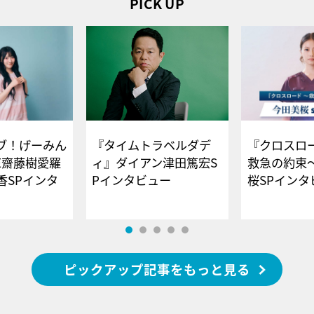
PICK UP
ブ！げーみん
『タイムトラベルダデ
『クロスロー
E齋藤樹愛羅
ィ』ダイアン津田篤宏S
救急の約束
香SPインタ
Pインタビュー
桜SPイ
ピックアップ記事をもっと見る