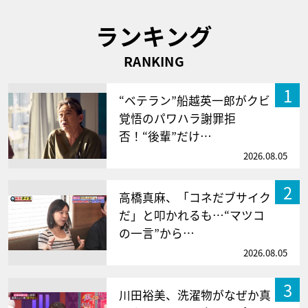
ランキング
RANKING
1
“ベテラン”船越英一郎がクビ
覚悟のパワハラ謝罪拒
否！“後輩”だけ…
2026.08.05
2
高橋真麻、「コネだブサイク
だ」と叩かれるも…“マツコ
の一言”から…
2026.08.05
3
川田裕美、洗濯物がなぜか真