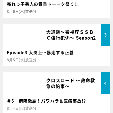
売れっ子芸人の貴重トーーク祭り!!
8月6日(木)放送分
大追跡～警視庁ＳＳＢ
3
Ｃ強行犯係～ Season2
Episode3 大炎上…暴走する正義
8月5日(水)放送分
クロスロード ～救命救
4
急の約束～
＃5 病院激震！パワハラ＆医療事故!?
8月4日(火)放送分