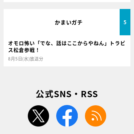
かまいガチ
5
オモロ怖い「でな、話はここからやねん」トラビ
ス松倉参戦！
8月5日(水)放送分
公式SNS・RSS
twitter
facebook
rss