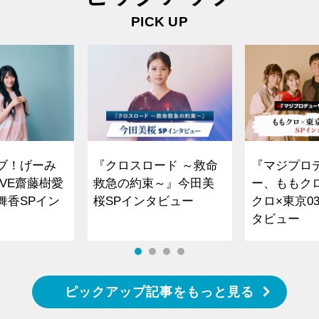
PICK UP
ブ！げーみ
『クロスロード ～救命
『マジプロ
VE齋藤樹愛
救急の約束～』今田美
ー、ももク
舞香SPイン
桜SPインタビュー
クロ×東京0
タビュー
ピックアップ記事をもっと見る