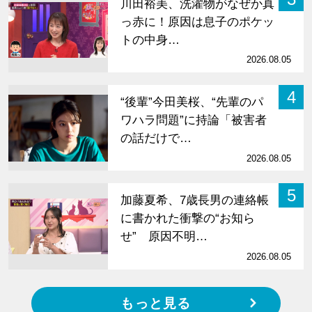
川田裕美、洗濯物がなぜか真
っ赤に！原因は息子のポケッ
トの中身…
2026.08.05
4
“後輩”今田美桜、“先輩のパ
ワハラ問題”に持論「被害者
の話だけで…
2026.08.05
5
加藤夏希、7歳長男の連絡帳
に書かれた衝撃の“お知ら
せ” 原因不明…
2026.08.05
もっと見る