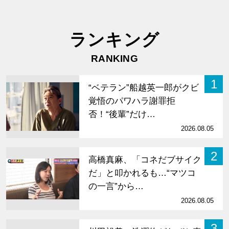
ランキング
RANKING
1
“ベテラン”船越英一郎がクビ
覚悟のパワハラ謝罪拒
否！“後輩”だけ…
2026.08.05
2
高橋真麻、「コネだブサイク
だ」と叩かれるも…“マツコ
の一言”から…
2026.08.05
3