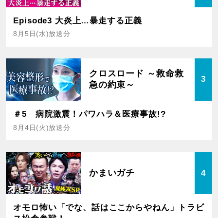
Episode3 大炎上…暴走する正義
8月5日(水)放送分
クロスロード ～救命救
3
急の約束～
＃5 病院激震！パワハラ＆医療事故!?
8月4日(火)放送分
かまいガチ
4
オモロ怖い「でな、話はここからやねん」トラビ