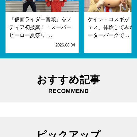
『仮面ライダー音頭』をメ
ケイン・コスギが「
ディア初披露！「スーパー
ェス」体験してみた
ヒーロー夏祭り …
ーターパークで…
2026.08.04
2
おすすめ記事
RECOMMEND
ピックアップ