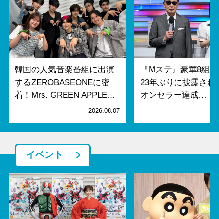
韓国の人気音楽番組に出演
『Mステ』豪華8組
するZEROBASEONEに密
23年ぶりに披露され
着！Mrs. GREEN APPLE…
オンセラー達成…
2026.08.07
2
イベント