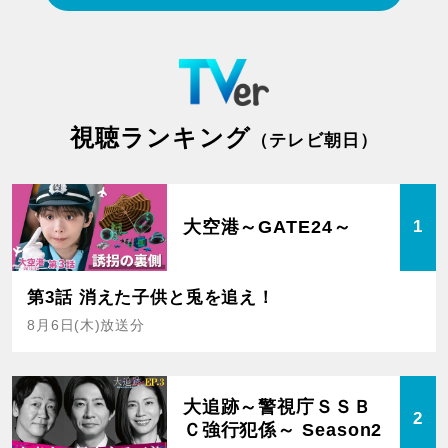
視聴ランキング
（テレビ朝日）
大空港～GATE24～
1
第3話 消えた子供と兎を追え！
8月6日(木)放送分
大追跡～警視庁ＳＳＢ
2
Ｃ強行犯係～ Season2