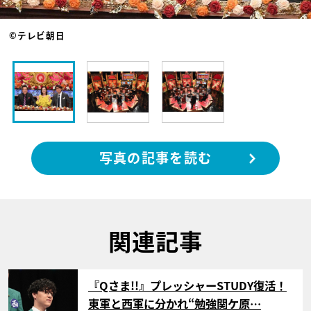
©テレビ朝日
写真の記事を読む
関連記事
サムネイル
『Qさま!!』プレッシャーSTUDY復活！
東軍と西軍に分かれ“勉強関ケ原…