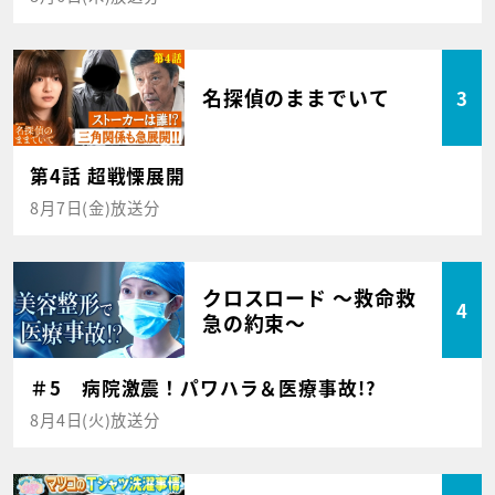
名探偵のままでいて
3
第4話 超戦慄展開
8月7日(金)放送分
クロスロード ～救命救
4
急の約束～
＃5 病院激震！パワハラ＆医療事故!?
8月4日(火)放送分