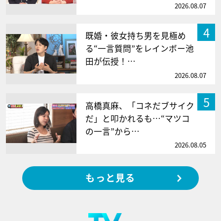
2026.08.07
4
既婚・彼女持ち男を見極め
る“一言質問”をレインボー池
田が伝授！…
2026.08.07
5
高橋真麻、「コネだブサイク
だ」と叩かれるも…“マツコ
の一言”から…
2026.08.05
もっと見る