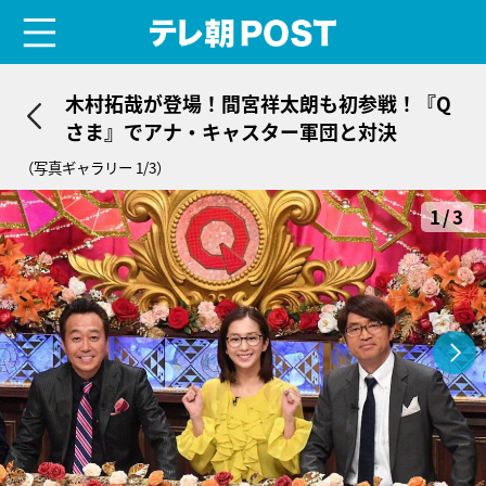
menu
テレ朝POST
木村拓哉が登場！間宮祥太朗も初参戦！『Q
さま』でアナ・キャスター軍団と対決
（写真ギャラリー 1/3）
1/3