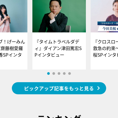
ブ！げーみん
『タイムトラベルダデ
『クロスロー
E齋藤樹愛羅
ィ』ダイアン津田篤宏S
救急の約束
香SPインタ
Pインタビュー
桜SPイ
ピックアップ記事をもっと見る