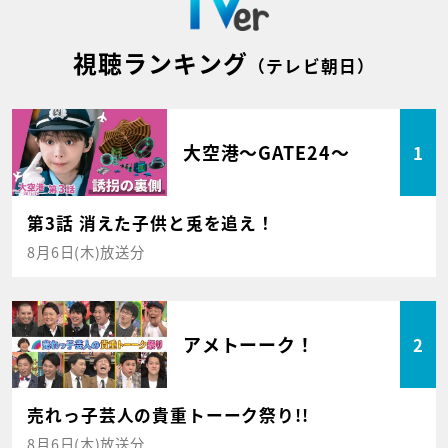
視聴ランキング
（テレビ朝日）
大空港～GATE24～
1
第3話 消えた子供と兎を追え！
8月6日(木)放送分
アメトーーク！
2
売れっ子芸人の貴重トーーク祭り!!
8月6日(木)放送分