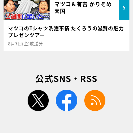
マツコ＆有吉 かりそめ
5
天国
マツコのTシャツ洗濯事情 たくろうの滋賀の魅力
プレゼンツアー
8月7日(金)放送分
公式SNS・RSS
twitter
facebook
rss