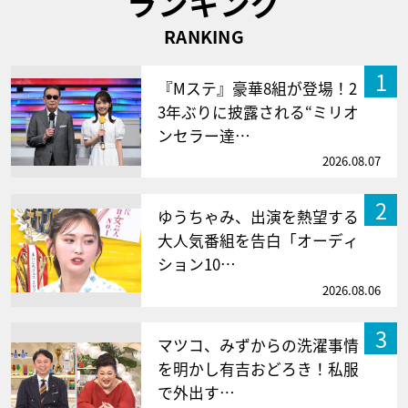
ランキング
RANKING
1
『Mステ』豪華8組が登場！2
3年ぶりに披露される“ミリオ
ンセラー達…
2026.08.07
2
ゆうちゃみ、出演を熱望する
大人気番組を告白「オーディ
ション10…
2026.08.06
3
マツコ、みずからの洗濯事情
を明かし有吉おどろき！私服
で外出す…