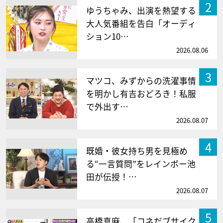
2
ゆうちゃみ、出演を熱望する
大人気番組を告白「オーディ
ション10…
2026.08.06
3
マツコ、みずからの洗濯事情
を明かし有吉おどろき！私服
で外出す…
2026.08.07
4
既婚・彼女持ち男を見極め
る“一言質問”をレインボー池
田が伝授！…
2026.08.07
5
高橋真麻、「コネだブサイク