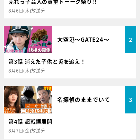
売れっ子芸人の貴重トーーク祭り!!
8月6日(木)放送分
大空港～GATE24～
2
第3話 消えた子供と兎を追え！
8月6日(木)放送分
名探偵のままでいて
3
第4話 超戦慄展開
8月7日(金)放送分