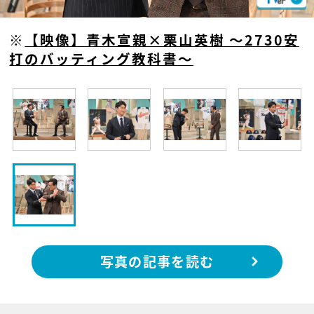
※
【映像】青木宣親×栗山英樹 ～2730安
打のバッティング教科書～
写真の記事を読む