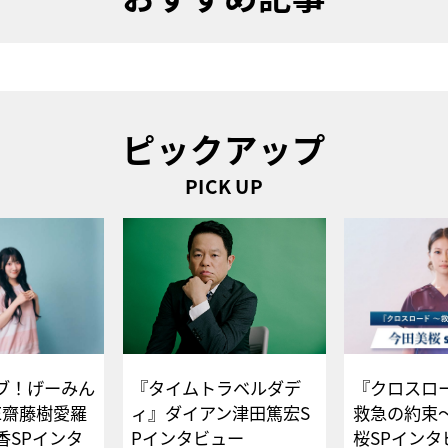
ピックアップ
PICK UP
ブ！げーみん
『タイムトラベルダデ
『クロスロー
E齋藤樹愛羅
ィ』ダイアン津田篤宏S
救急の約束
香SPインタ
Pインタビュー
桜SPイ