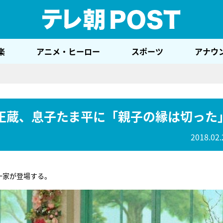
テレ
楽
アニメ・ヒーロー
スポーツ
アナウ
正蔵、息子たま平に「親子の縁は切った
2018.02.
一家が登場する。