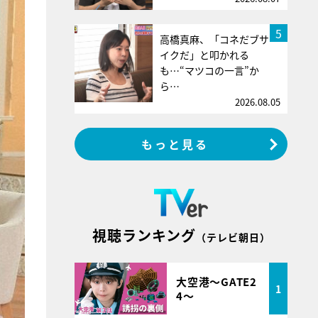
5
高橋真麻、「コネだブサ
イクだ」と叩かれる
も…“マツコの一言”か
ら…
2026.08.05
もっと見る
視聴ランキング
（テレビ朝日）
大空港～GATE2
1
4～