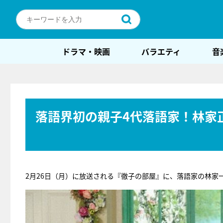
ドラマ・映画
バラエティ
音
落語界初の親子4代落語家！林家
2月26日（月）に放送される『徹子の部屋』に、落語家の林家