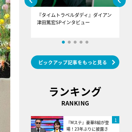
ぐ』＝LOV
『タイムトラベルダディ』ダイアン
『
香SPインタ
津田篤宏SPインタビュー
～
ピックアップ記事をもっと見る
ランキング
RANKING
1
『Mステ』豪華8組が登
場！23年ぶりに披露さ