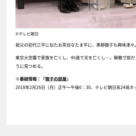
©テレビ朝日
祖父の初代三平に似たお茶目なたま平に、黒柳徹子も興味津々
東京大空襲で家族を亡くし、46歳で夫を亡くし…。解散寸前
うに見つめる。
※番組情報：
『
徹子の部屋
』
2018年2月26日（月）正午～午後0：30、テレビ朝日系24局ネ