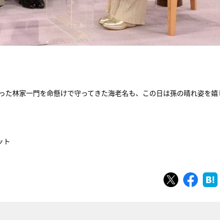
。
だった林家一門を命懸けで守ってきた海老名も、この日は孫の晴れ姿を嬉
ット
ツイート
シェ