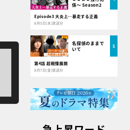
係～ Season2
Episode3 大炎上…暴走する正義
8月5日(水)放送分
名探偵のままで
5
いて
第4話 超戦慄展開
8月7日(金)放送分
急上昇ワード