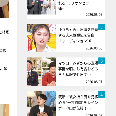
れる“ミリオンセラー
達…
2026.08.07
2
ゆうちゃみ、出演を熱望
た林家
する大人気番組を告白
「オーディション10…
2026.08.06
語家
3
マツコ、みずからの洗濯
、な
事情を明かし有吉おどろ
き！私服で外出す…
2026.08.07
4
既婚・彼女持ち男を見極
める“一言質問”をレイン
ボー池田が伝授！…
2026.08.07