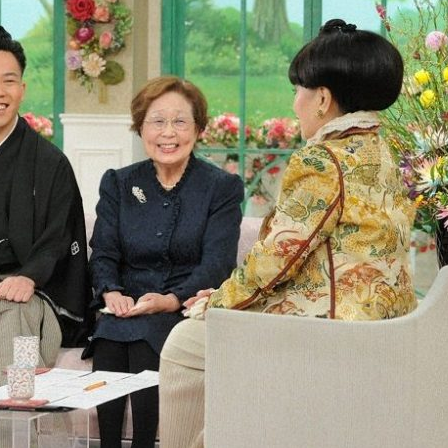
『アイ＝ラブ！げーみん
E齋藤樹愛羅＆佐々木舞
ビュー