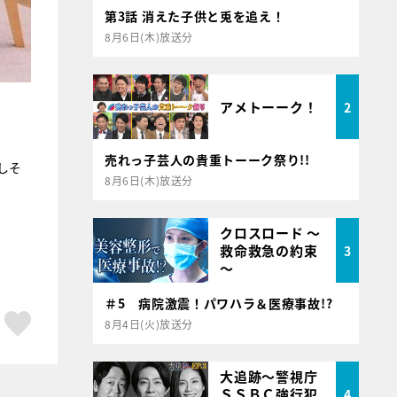
第3話 消えた子供と兎を追え！
8月6日(木)放送分
アメトーーク！
2
売れっ子芸人の貴重トーーク祭り!!
しそ
8月6日(木)放送分
クロスロード ～
救命救急の約束
3
～
＃5 病院激震！パワハラ＆医療事故!?
ア
はてブ
スキボタン
8月4日(火)放送分
大追跡～警視庁
ＳＳＢＣ強行犯
4