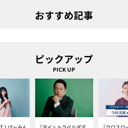
おすすめ記事
ピックアップ
PICK UP
ブ！げーみん
『タイムトラベルダデ
『クロスロー