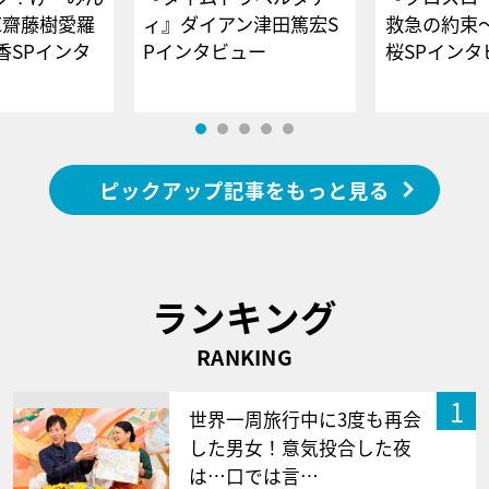
E齋藤樹愛羅
ィ』ダイアン津田篤宏S
救急の約束
香SPインタ
Pインタビュー
桜SPイ
ピックアップ記事をもっと見る
ランキング
RANKING
1
世界一周旅行中に3度も再会
した男女！意気投合した夜
は…口では言…