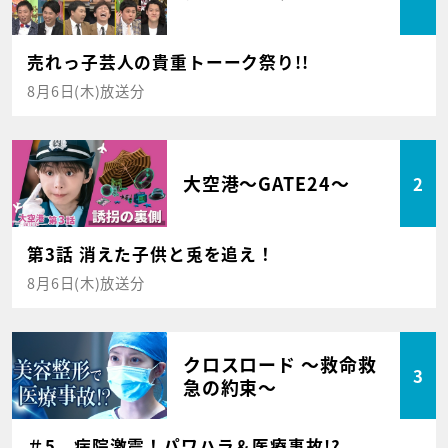
売れっ子芸人の貴重トーーク祭り!!
8月6日(木)放送分
大空港～GATE24～
2
第3話 消えた子供と兎を追え！
8月6日(木)放送分
クロスロード ～救命救
3
急の約束～
＃5 病院激震！パワハラ＆医療事故!?