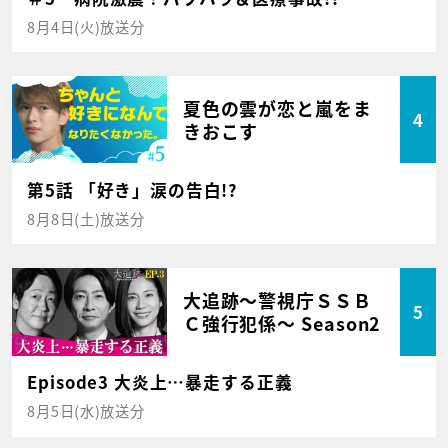
8月4日(火)放送分
夏色の雲が恋と嵐をま
4
きおこす
第5話 「好き」涙の告白!?
8月8日(土)放送分
大追跡～警視庁ＳＳＢ
5
Ｃ強行犯係～ Season2
Episode3 大炎上…暴走する正義
8月5日(水)放送分