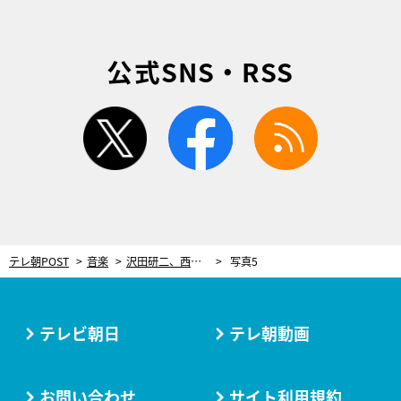
公式SNS・RSS
twitter
facebook
rss
テレ朝POST
音楽
沢田研二、西城秀樹、尾崎豊、谷村新司…“今年最も愛された昭和の名曲”大発表！
写真5
テレビ朝日
テレ朝動画
お問い合わせ
サイト利用規約