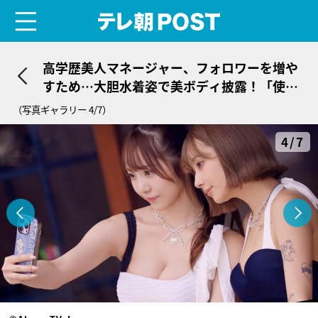
menu
テレ朝POST
高学歴美人マネージャー、フォロワーを増や
すため…大胆水着姿で美ボディ披露！「使え
るものは使わなきゃ」
（写真ギャラリー 4/7）
4/7