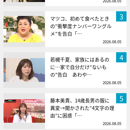
2026.08.05
3
マツコ、初めて食べたとき
の“衝撃度ナンバーワングル
メ”を告白「…
2026.08.05
4
若槻千夏、家族にはあるの
に…家で自分だけ“ないも
の”告白 あわや…
2026.08.05
5
藤本美貴、14歳長男の服に
異変→聞かされた“4文字の理
由”に困惑「…
2026.08.05