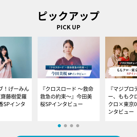
ピックアップ
PICK UP
ブ！げーみん
『クロスロード ～救命
『マジプロ
E齋藤樹愛羅
救急の約束～』今田美
ー、ももク
香SPインタ
桜SPインタビュー
クロ×東京0
ンタビュー