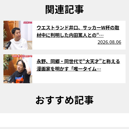
関連記事
サムネイル
ウエストランド井口、サッカーW杯の取
材中に判明した内田篤人との“…
2026.08.06
サムネイル
永野、同郷・同世代で“大天才”と称える
漫画家を明かす「唯一タイム…
おすすめ記事