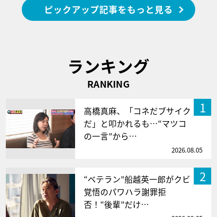
ピックアップ記事をもっと見る
ランキング
RANKING
1
高橋真麻、「コネだブサイク
だ」と叩かれるも…“マツコ
の一言”から…
2026.08.05
2
“ベテラン”船越英一郎がクビ
覚悟のパワハラ謝罪拒
否！“後輩”だけ…