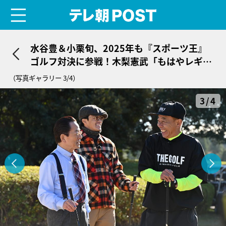
menu
テレ朝POST
水谷豊＆小栗旬、2025年も『スポーツ王』
ゴルフ対決に参戦！木梨憲武「もはやレギュ
ラーのお二人」
（写真ギャラリー 3/4）
3/4