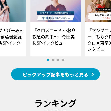
ブ！げーみん
『クロスロード ～救命
『マジプロ
E齋藤樹愛羅
救急の約束～』今田美
ー、ももク
香SPインタ
桜SPインタビュー
クロ×東京0
ンタビュー
ピックアップ記事をもっと見る
ランキング