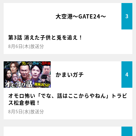
大空港～GATE24～
3
第3話 消えた子供と兎を追え！
8月6日(木)放送分
かまいガチ
4
オモロ怖い「でな、話はここからやねん」トラビ
ス松倉参戦！
8月5日(水)放送分