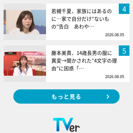
4
若槻千夏、家族にはあるの
に…家で自分だけ“ないも
の”告白 あわや…
2026.08.05
5
藤本美貴、14歳長男の服に
異変→聞かされた“4文字の理
由”に困惑「…
2026.08.05
もっと見る