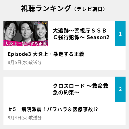
視聴ランキング
（テレビ朝日）
大追跡～警視庁ＳＳＢ
1
Ｃ強行犯係～ Season2
Episode3 大炎上…暴走する正義
8月5日(水)放送分
クロスロード ～救命救
2
急の約束～
＃5 病院激震！パワハラ＆医療事故!?
8月4日(火)放送分