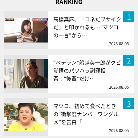
RANKING
1
高橋真麻、「コネだブサイク
だ」と叩かれるも…“マツコ
の一言”から…
2026.08.05
2
“ベテラン”船越英一郎がクビ
覚悟のパワハラ謝罪拒
否！“後輩”だけ…
2026.08.05
3
マツコ、初めて食べたとき
の“衝撃度ナンバーワングル
メ”を告白「…
2026.08.05