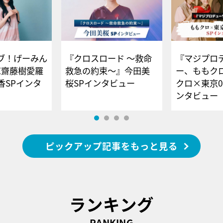
ブ！げーみん
『クロスロード ～救命
『マジプロ
E齋藤樹愛羅
救急の約束～』今田美
ー、ももク
香SPインタ
桜SPインタビュー
クロ×東京0
ンタビュー
ピックアップ記事をもっと見る
ランキング
RANKING