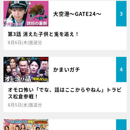
大空港～GATE24～
3
第3話 消えた子供と兎を追え！
8月6日(木)放送分
かまいガチ
4
オモロ怖い「でな、話はここからやねん」トラビ
ス松倉参戦！
8月5日(水)放送分