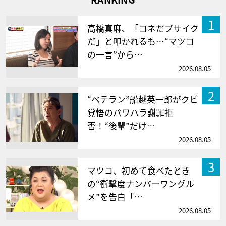
1
高橋真麻、「コネだブサイク
だ」と叩かれるも…“マツコ
の一言”から…
2026.08.05
2
“ベテラン”船越英一郎がクビ
覚悟のパワハラ謝罪拒
否！“後輩”だけ…
2026.08.05
3
マツコ、初めて食べたとき
の“衝撃度ナンバーワングル
メ”を告白「…
2026.08.05