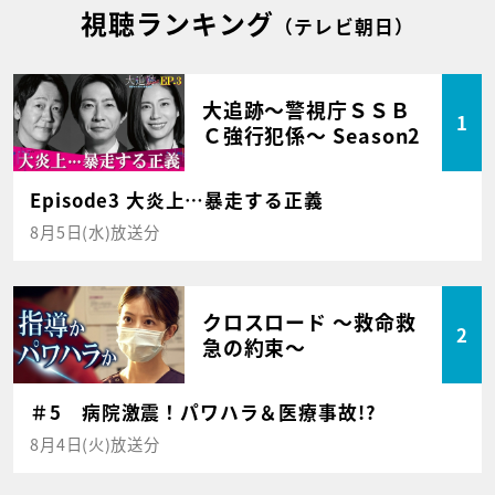
視聴ランキング
（テレビ朝日）
大追跡～警視庁ＳＳＢ
1
Ｃ強行犯係～ Season2
Episode3 大炎上…暴走する正義
8月5日(水)放送分
クロスロード ～救命救
2
急の約束～
＃5 病院激震！パワハラ＆医療事故!?
8月4日(火)放送分