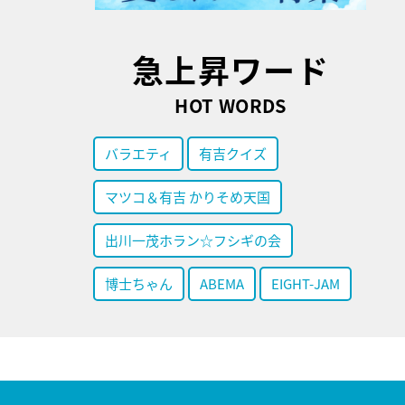
急上昇ワード
HOT WORDS
バラエティ
有吉クイズ
マツコ＆有吉 かりそめ天国
出川一茂ホラン☆フシギの会
博士ちゃん
ABEMA
EIGHT-JAM