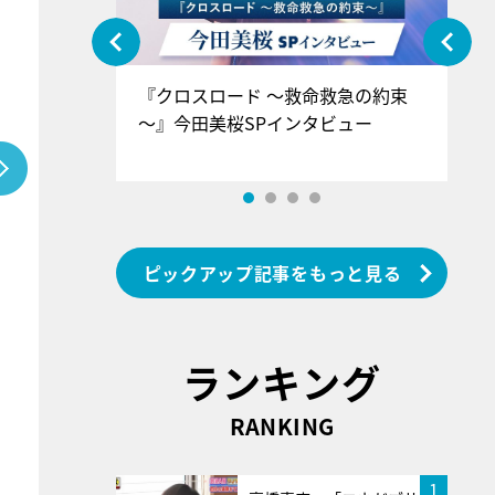
ぐ』＝LOV
『クロスロード ～救命救急の約束
『
香SPインタ
～』今田美桜SPインタビュー
ロ
ン
ピックアップ記事をもっと見る
ランキング
RANKING
1