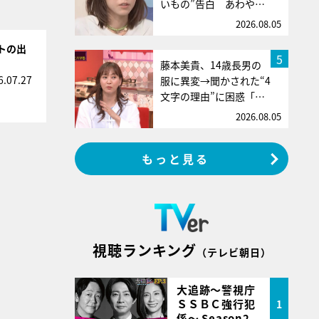
いもの”告白 あわや…
2026.08.05
ントの出
5
藤本美貴、14歳長男の
6.07.27
服に異変→聞かされた“4
文字の理由”に困惑「…
2026.08.05
もっと見る
視聴ランキング
（テレビ朝日）
大追跡～警視庁
ＳＳＢＣ強行犯
1
係～ Season2