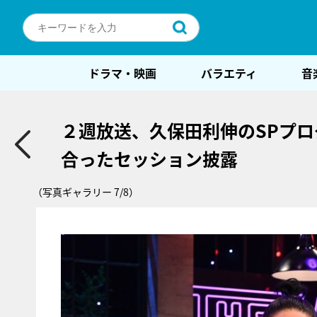
ドラマ・映画
バラエティ
音
２週放送、久保田利伸のSPプロ
合ったセッション披露
（写真ギャラリー 7/8）