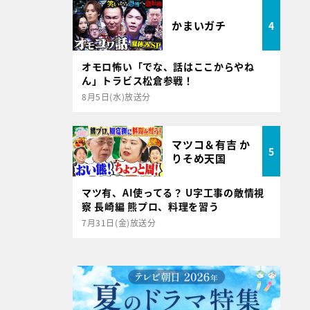
かまいガチ
4
オモロ怖い「でな、話はここからやね
ん」トラビス松倉参戦！
8月5日(水)放送分
マツコ＆有吉 か
5
りそめ天国
マツ有、AI使ってる？ U字工事の敵情視
察 長崎編 熊プロ、料理を習う
7月31日(金)放送分