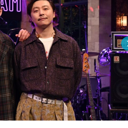
『アイ＝ラブ！げーみん
E齋藤樹愛羅＆佐々木舞
ビュー