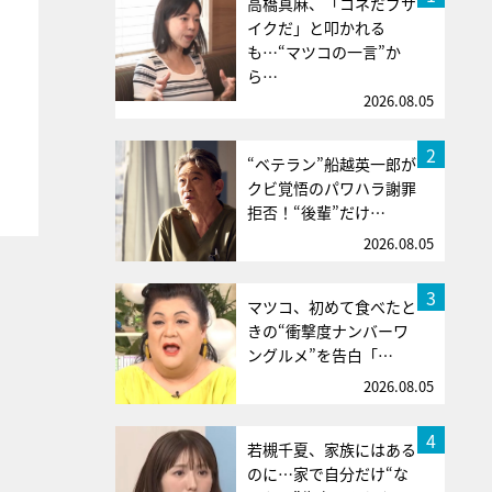
高橋真麻、「コネだブサ
イクだ」と叩かれる
も…“マツコの一言”か
ら…
2026.08.05
2
“ベテラン”船越英一郎が
クビ覚悟のパワハラ謝罪
拒否！“後輩”だけ…
2026.08.05
3
マツコ、初めて食べたと
きの“衝撃度ナンバーワ
ングルメ”を告白「…
2026.08.05
4
若槻千夏、家族にはある
のに…家で自分だけ“な