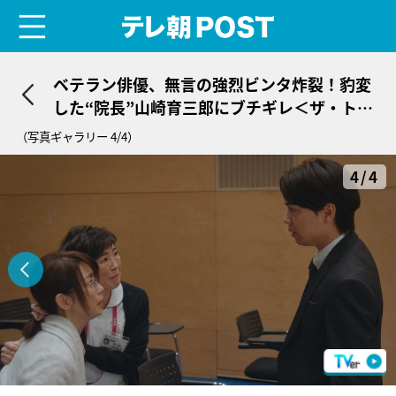
menu
テレ朝POST
ベテラン俳優、無言の強烈ビンタ炸裂！豹変
した“院長”山崎育三郎にブチギレ＜ザ・トラ
ベルナース＞
（写真ギャラリー 4/4）
4/4