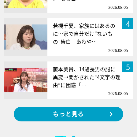
2026.08.05
4
若槻千夏、家族にはあるの
に…家で自分だけ“ないも
の”告白 あわや…
2026.08.05
5
藤本美貴、14歳長男の服に
異変→聞かされた“4文字の理
由”に困惑「…
2026.08.05
もっと見る