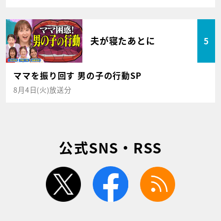
夫が寝たあとに
5
ママを振り回す 男の子の行動SP
8月4日(火)放送分
公式SNS・RSS
twitter
facebook
rss