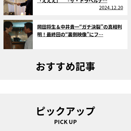
「えええ」 『ザ・トラベルナ…
2024.12.20
サムネイル
岡田将生＆中井貴一“ガチ決裂”の真相判
明！最終回の“裏側映像”にフ…
おすすめ記事
ピックアップ
PICK UP