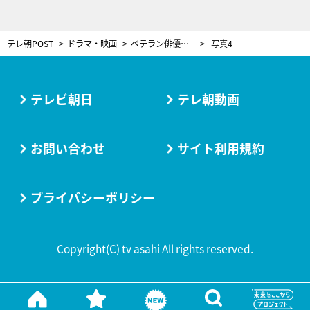
テレ朝POST
ドラマ・映画
ベテラン俳優、無言の強烈ビンタ炸裂！豹変した“院長”山崎育三郎にブチギレ＜ザ・トラベルナース＞
写真4
テレビ朝日
テレ朝動画
お問い合わせ
サイト利用規約
プライバシーポリシー
Copyright(C) tv asahi All rights reserved.