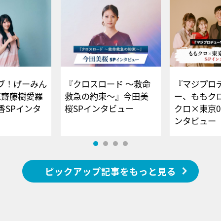
ブ！げーみん
『クロスロード ～救命
『マジプロ
E齋藤樹愛羅
救急の約束～』今田美
ー、ももク
香SPインタ
桜SPインタビュー
クロ×東京0
ンタビュー
ピックアップ記事をもっと見る