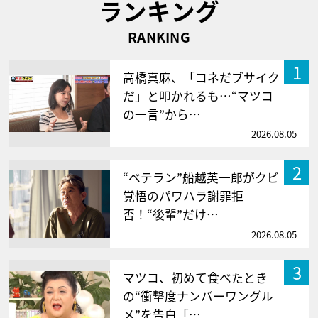
ランキング
RANKING
1
高橋真麻、「コネだブサイク
だ」と叩かれるも…“マツコ
の一言”から…
2026.08.05
2
“ベテラン”船越英一郎がクビ
覚悟のパワハラ謝罪拒
否！“後輩”だけ…
2026.08.05
3
マツコ、初めて食べたとき
の“衝撃度ナンバーワングル
メ”を告白「…