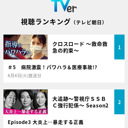
視聴ランキング
（テレビ朝日）
クロスロード ～救命救
1
急の約束～
＃5 病院激震！パワハラ＆医療事故!?
8月4日(火)放送分
大追跡～警視庁ＳＳＢ
2
Ｃ強行犯係～ Season2
Episode3 大炎上…暴走する正義