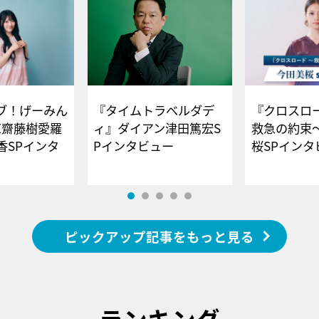
ブ！げーみん
『タイムトラベルダデ
『クロスロー
E齋藤樹愛羅
ィ』ダイアン津田篤宏S
救急の約束
香SPインタ
Pインタビュー
桜SPイ
ピックアップ記事をもっと見る
ランキング