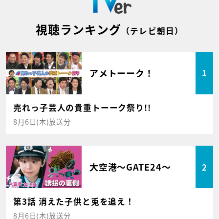
視聴ランキング
（テレビ朝日）
アメトーーク！
1
売れっ子芸人の貴重トーーク祭り!!
8月6日(木)放送分
大空港～GATE24～
2
第3話 消えた子供と兎を追え！
8月6日(木)放送分