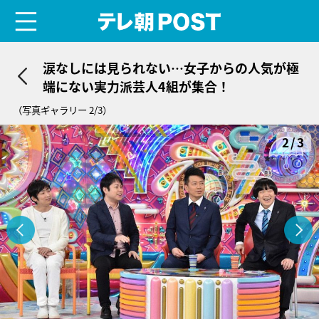
menu
テレ朝POST
涙なしには見られない…女子からの人気が極
端にない実力派芸人4組が集合！
（写真ギャラリー 2/3）
2/3