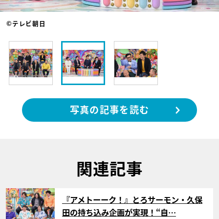
©テレビ朝日
写真の記事を読む
関連記事
サムネイル
『アメトーーク！』とろサーモン・久保
田の持ち込み企画が実現！“自…