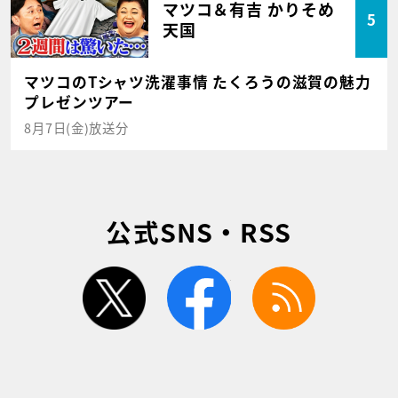
マツコ＆有吉 かりそめ
5
天国
マツコのTシャツ洗濯事情 たくろうの滋賀の魅力
プレゼンツアー
8月7日(金)放送分
公式SNS・RSS
twitter
facebook
rss