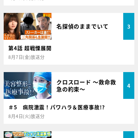
名探偵のままでいて
3
第4話 超戦慄展開
8月7日(金)放送分
クロスロード ～救命救
4
急の約束～
＃5 病院激震！パワハラ＆医療事故!?
8月4日(火)放送分