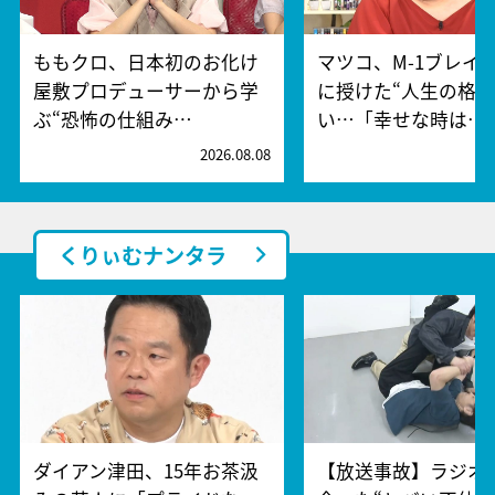
ももクロ、日本初のお化け
マツコ、M-1ブレイ
屋敷プロデューサーから学
に授けた“人生の格言
ぶ“恐怖の仕組み…
い…「幸せな時は…
2026.08.08
2
くりぃむナンタラ
ダイアン津田、15年お茶汲
【放送事故】ラジオ