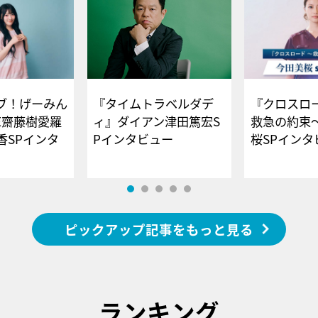
ブ！げーみん
『タイムトラベルダデ
『クロスロー
E齋藤樹愛羅
ィ』ダイアン津田篤宏S
救急の約束
香SPインタ
Pインタビュー
桜SPイ
ピックアップ記事をもっと見る
ランキング