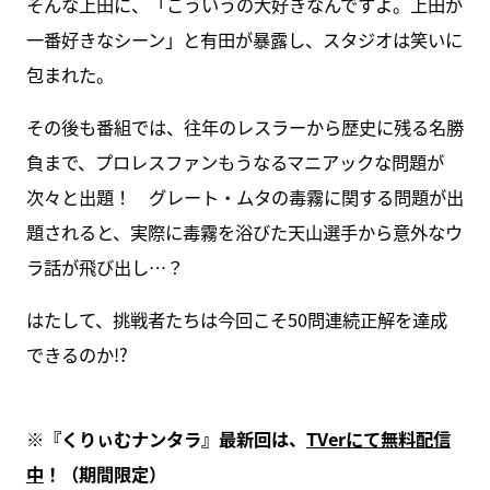
そんな上田に、「こういうの大好きなんですよ。上田が
一番好きなシーン」と有田が暴露し、スタジオは笑いに
包まれた。
その後も番組では、往年のレスラーから歴史に残る名勝
負まで、プロレスファンもうなるマニアックな問題が
次々と出題！ グレート・ムタの毒霧に関する問題が出
題されると、実際に毒霧を浴びた天山選手から意外なウ
ラ話が飛び出し…？
はたして、挑戦者たちは今回こそ50問連続正解を達成
できるのか!?
※
『くりぃむナンタラ』最新回は、
TVer
にて無料配信
中
！（期間限定）