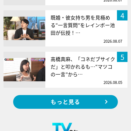
4
既婚・彼女持ち男を見極め
る“一言質問”をレインボー池
田が伝授！…
2026.08.07
5
高橋真麻、「コネだブサイク
だ」と叩かれるも…“マツコ
の一言”から…
2026.08.05
もっと見る