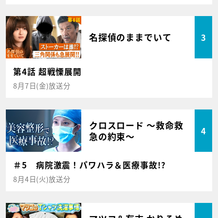
名探偵のままでいて
3
第4話 超戦慄展開
8月7日(金)放送分
クロスロード ～救命救
4
急の約束～
＃5 病院激震！パワハラ＆医療事故!?
8月4日(火)放送分