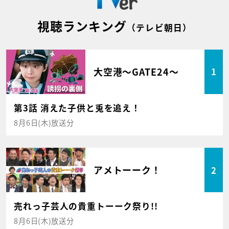
視聴ランキング
（テレビ朝日）
大空港～GATE24～
1
第3話 消えた子供と兎を追え！
8月6日(木)放送分
アメトーーク！
2
売れっ子芸人の貴重トーーク祭り!!
8月6日(木)放送分