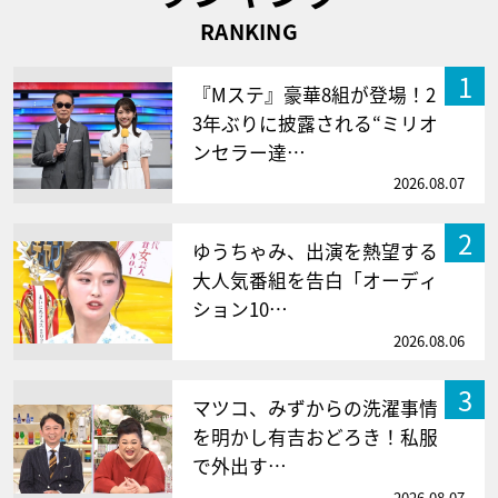
RANKING
1
『Mステ』豪華8組が登場！2
3年ぶりに披露される“ミリオ
ンセラー達…
2026.08.07
2
ゆうちゃみ、出演を熱望する
大人気番組を告白「オーディ
ション10…
2026.08.06
3
マツコ、みずからの洗濯事情
を明かし有吉おどろき！私服
で外出す…
2026.08.07