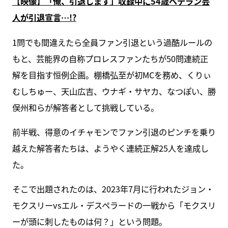
【映像】「俺、引退します」収録中に54歳ベテラン芸
人が引退宣言…!?
1問でも間違えたら全員ファン引退という過酷ルールの
もと、芸能界の自称プロレスファンたちが50問連続正
解を目指す恒例企画。棚橋弘至が初MCを務め、くりぃ
むしちゅー、天山広吉、ウナギ・サヤカ、なつぽい、勝
俣州和らが解答者として挑戦している。
前半戦、得意のイチャモンでファン引退のピンチを乗り
越えた解答者たちは、ようやく連続正解25人を達成し
た。
そこで出題されたのは、2023年7月に行われたジョン・
モクスリーvsエル・デスペラードの一戦から「モクスリ
ーが頭に刺したものは何？」という問題。