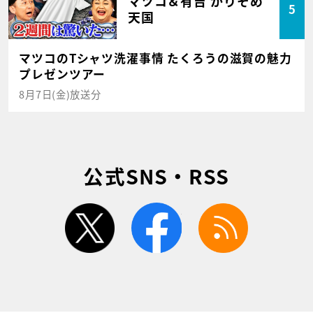
マツコ＆有吉 かりそめ
5
天国
マツコのTシャツ洗濯事情 たくろうの滋賀の魅力
プレゼンツアー
8月7日(金)放送分
公式SNS・RSS
twitter
facebook
rss